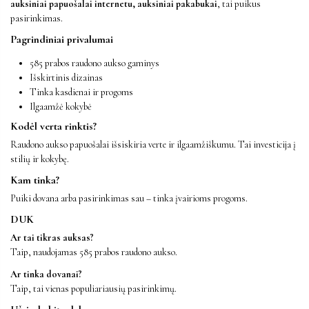
auksiniai papuošalai internetu, auksiniai pakabukai
, tai puikus
pasirinkimas.
Pagrindiniai privalumai
585 prabos raudono aukso gaminys
Išskirtinis dizainas
Tinka kasdienai ir progoms
Ilgaamžė kokybė
Kodėl verta rinktis?
Raudono aukso papuošalai išsiskiria verte ir ilgaamžiškumu. Tai investicija į
stilių ir kokybę.
Kam tinka?
Puiki dovana arba pasirinkimas sau – tinka įvairioms progoms.
DUK
Ar tai tikras auksas?
Taip, naudojamas 585 prabos raudono aukso.
Ar tinka dovanai?
Taip, tai vienas populiariausių pasirinkimų.