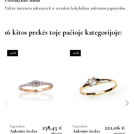
Užsisakykite dabar
Pirkite internetu auksiniai.lt ir atraskite kokybiškus auksinius papuošalus.
16 kitos prekės toje pačioje kategorijoje:
−10%
−10%
258,43 €
221,06 €
Pagrindinis
Pagrindinis
Auksinis žiedas
Auksinis žiedas
287,15 €
245,62 €