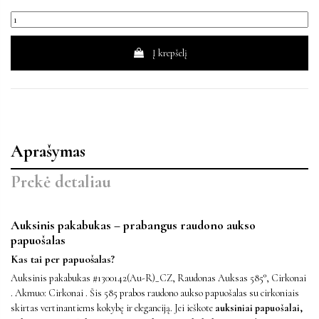
Į krepšelį
Aprašymas
Prekė detaliau
Auksinis pakabukas – prabangus raudono aukso
papuošalas
Kas tai per papuošalas?
Auksinis pakabukas #1300142(Au-R)_CZ, Raudonas Auksas 585°, Cirkonai
. Akmuo: Cirkonai . Šis 585 prabos raudono aukso papuošalas su cirkoniais
skirtas vertinantiems kokybę ir eleganciją. Jei ieškote
auksiniai papuošalai,