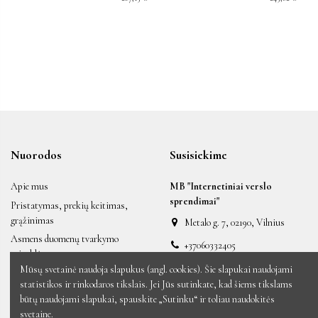
Nuorodos
Susisiekime
Apie mus
MB "Internetiniai verslo
sprendimai"
Pristatymas, prekių keitimas,
grąžinimas
Metalo g. 7, 02190, Vilnius
Asmens duomenų tvarkymo
+37060332405
taisyklės
labas@auksiniai.lt
Mūsų svetainė naudoja slapukus (angl. cookies). Šie slapukai naudojami
Taisyklės ir sąlygos
statistikos ir rinkodaros tikslais. Jei Jūs sutinkate, kad šiems tikslams
Naujos prekės
būtų naudojami slapukai, spauskite „Sutinku“ ir toliau naudokitės
Sumažinta kaina
svetaine.