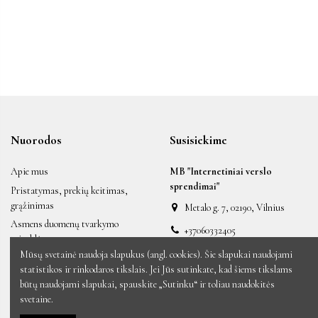
Nuorodos
Susisiekime
Apie mus
MB "Internetiniai verslo
sprendimai"
Pristatymas, prekių keitimas,
grąžinimas
Metalo g. 7, 02190, Vilnius
Asmens duomenų tvarkymo
+37060332405
taisyklės
labas@auksiniai.lt
Mūsų svetainė naudoja slapukus (angl. cookies). Šie slapukai naudojami
Taisyklės ir sąlygos
statistikos ir rinkodaros tikslais. Jei Jūs sutinkate, kad šiems tikslams
Naujos prekės
būtų naudojami slapukai, spauskite „Sutinku“ ir toliau naudokitės
Sumažinta kaina
svetaine.
Perkamiausios prekės