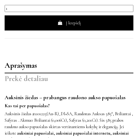
Į krepšelį
Aprašymas
Prekė detaliau
Auksinis žiedas – prabangus raudono aukso papuošalas
Kas tai per papuošalas?
Auksinis žiedas #1101225(Au-R)_DI+SA, Raudonas Auksas 585°, Briliantai ,
Safyras . Akmuo: Briliantai (0,006Ct), Safyras (0,201Ct). Šis 585 prabos
raudono aukso papuošalas skirtas vertinantiems kokybę ir eleganciją. Jei
ieškote
auksiniai papuošalai, auksiniai papuošalai internetu, auksiniai