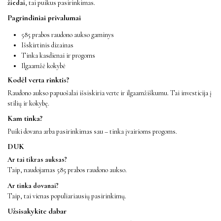
žiedai
, tai puikus pasirinkimas.
Pagrindiniai privalumai
585 prabos raudono aukso gaminys
Išskirtinis dizainas
Tinka kasdienai ir progoms
Ilgaamžė kokybė
Kodėl verta rinktis?
Raudono aukso papuošalai išsiskiria verte ir ilgaamžiškumu. Tai investicija į
stilių ir kokybę.
Kam tinka?
Puiki dovana arba pasirinkimas sau – tinka įvairioms progoms.
DUK
Ar tai tikras auksas?
Taip, naudojamas 585 prabos raudono aukso.
Ar tinka dovanai?
Taip, tai vienas populiariausių pasirinkimų.
Užsisakykite dabar