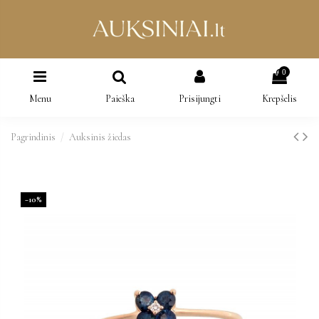
0
Menu
Paieška
Prisijungti
Krepšelis
Pagrindinis
Auksinis žiedas
−10%