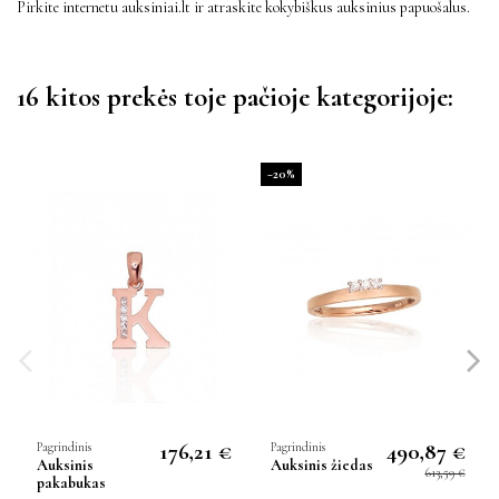
Pirkite internetu auksiniai.lt ir atraskite kokybiškus auksinius papuošalus.
16 kitos prekės toje pačioje kategorijoje:
−20%
176,21 €
490,87 €
Pagrindinis
Pagrindinis
Auksinis
Auksinis žiedas
613,59 €
pakabukas