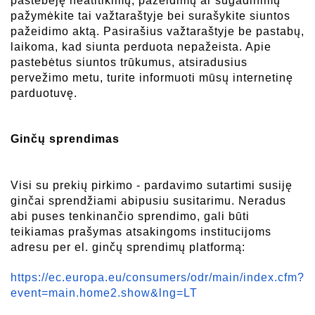
pastebėję neatitikimų, pažeidimų ar sugadinimų 
pažymėkite tai važtaraštyje bei surašykite siuntos 
pažeidimo aktą. Pasirašius važtaraštyje be pastabų, 
laikoma, kad siunta perduota nepažeista. Apie 
pastebėtus siuntos trūkumus, atsiradusius 
pervežimo metu, turite informuoti mūsų internetinę 
parduotuvę.
Ginčų sprendimas
Visi su prekių pirkimo - pardavimo sutartimi susiję 
ginčai sprendžiami abipusiu susitarimu. Neradus 
abi puses tenkinančio sprendimo, gali būti 
teikiamas prašymas atsakingoms institucijoms 
adresu per el. ginčų sprendimų platformą: 
https://ec.europa.eu/consumers/odr/main/index.cfm?
event=main.home2.show&lng=LT