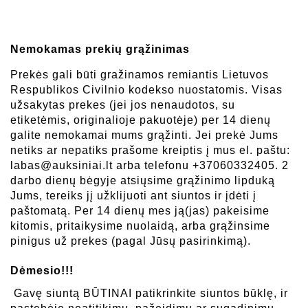
Nemokamas prekių grąžinimas
Prekės gali būti gražinamos remiantis Lietuvos 
Respublikos Civilnio kodekso nuostatomis. 
Visas 
užsakytas prekes (jei jos nenaudotos, su 
etiketėmis, originalioje pakuotėje) per 14 dienų 
galite nemokamai mums grąžinti. 
Jei prekė Jums 
netiks ar nepatiks prašome 
kreiptis į mus el. paštu: 
labas@auksiniai.lt arba telefonu +37060332405. 
2 
darbo dienų bėgyje atsiųsime grąžinimo lipduką 
Jums, tereiks jį užklijuoti ant siuntos ir įdėti į 
paštomatą. 
Per 14 dienų mes ją(jas) pakeisime 
kitomis, pritaikysime nuolaidą, arba grąžinsime 
pinigus už prekes (pagal Jūsų pasirinkimą).
Dėmesio!!!
 Gavę siuntą BŪTINAI patikrinkite siuntos būklę, ir 