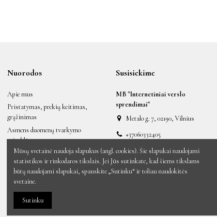
Nuorodos
Susisiekime
Apie mus
MB "Internetiniai verslo
sprendimai"
Pristatymas, prekių keitimas,
grąžinimas
Metalo g. 7, 02190, Vilnius
Asmens duomenų tvarkymo
+37060332405
taisyklės
labas@auksiniai.lt
Mūsų svetainė naudoja slapukus (angl. cookies). Šie slapukai naudojami
Taisyklės ir sąlygos
statistikos ir rinkodaros tikslais. Jei Jūs sutinkate, kad šiems tikslams
Naujos prekės
būtų naudojami slapukai, spauskite „Sutinku“ ir toliau naudokitės
Sumažinta kaina
svetaine.
Perkamiausios prekės
Sutinku