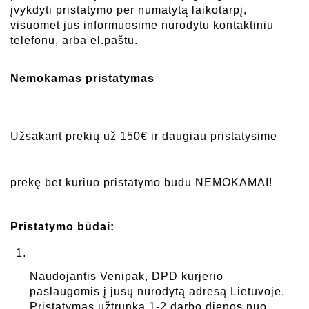
įvykdyti pristatymo per numatytą laikotarpį, 
visuomet jus informuosime nurodytu kontaktiniu 
telefonu, arba el.paštu.
Nemokamas pristatymas 
Užsakant prekių už 150€ ir daugiau pristatysime 
prekę bet kuriuo pristatymo būdu NEMOKAMAI!
Pristatymo būdai:
Naudojantis Venipak, DPD kurjerio 
paslaugomis į jūsų nurodytą adresą Lietuvoje. 
Pristatymas užtrunka 1-2 darbo dienos nuo 