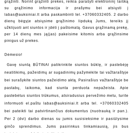
grąžinti. Norint grąžinti prekes, reikia parašyti elektroninį laišką 
su grąžinimo informacija ir prašymu bei atsiųsti į 
labas@auksiniai.lt arba paskambinti tel. +37060332405. 2 darbo 
dienų bėgyje atsiųsime grąžinimo lipduką Jums, tereiks jį 
užklijuoti ant siuntos ir įdėti į paštomatą. Gavus grąžinamą prekę, 
per 14 dienų mes ją(jas) pakeisime kitomis arba grąžinsime 
pinigus už prekes.
Dėmesio!
 Gavę siuntą BŪTINAI patikrinkite siuntos būklę, ir pastebėję 
neatitikimų, pažeidimų ar sugadinimų pažymėkite tai važtaraštyje 
bei surašykite siuntos pažeidimo aktą. Pasirašius važtaraštyje be 
pastabų, laikoma, kad siunta perduota nepažeista. Apie 
pastebėtus siuntos trūkumus, atsiradusius pervežimo metu, turite 
informuoti el.paštu labas@auksiniai.lt arba tel. +37060332405 
bei pateikti tai patvirtinančius dokumentus (nuotrauką ir pan.). 
Per 2 (dvi) darbo dienas su jumis susisieksime ir pasiūlysime 
ginčo sprendimus. Jums pasirinkus tinkamiausią, jis bus 