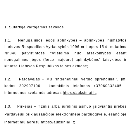
1. Sutartyje vartojamos savokos
1.1.   Nenugalimos jėgos aplinkybės – aplinkybės, numatytos 
Lietuvos Respublikos Vyriausybės 1996 m. liepos 15 d. nutarimu 
Nr.840 patvirtintose “Atleidimo nuo atsakomybės esant 
nenugalimos jėgos (force majeure) aplinkybėms” taisyklėse ir 
kituose Lietuvos Respublikos teisės aktuose;
1.2.   Pardavėjas - MB "Internetiniai verslo sprendimai", įm. 
kodas 302907106,  kontaktinis telefonas +37060332405 , 
internetines svetainės adresas 
https://auksiniai.lt;
1.3.   Pirkėjas – fizinis arba juridinis asmuo įsigyjantis prekes 
Pardavėjui priklausančioje elektroninėje parduotuvėje, esančioje 
internetiniu adresu 
https://auksiniai.lt;