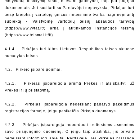
motyvuotą atsakymą raštu, o esant galimybei, taip pat pagrįsti 
dokumentais. Jei susitarti su Pardavėjui nepavyksta, Pirkėjas turi 
teisę kreiptis į vartotojų ginčus neteismine tvarka nagrinėjinantį 
subjektą - Valstybinę vartotojų teisių apsaugos tarnybą 
(https://www.vvtat.lt/) arba į atitinkamos instancijos teismą 
(https://www.teismai.lt/lt). 
4.1.4.  
Pirkėjas turi kitas Lietuvos Respublikos teises aktuose 
numatytas teises.
4.2.   Pirkėjo įsipareigojimai.
4.2.1.  
Pirkėjas įsipareigoja priimti Prekes ir atsiskaityti už 
Prekes ir jų pristatymą.
4.2.2.  
Pirkėjas įsipareigoja nedelsiant padaryti pakeitimus 
registracijos formoje, jeigu pasikeičia Pirkėjo duomenys.
4.2.3.  
Pirkėjas įsipareigoja neperduoti tretiesiems asmenims 
savo prisijungimo duomenų. O jeigu taip atsitinka, jis privalo 
nedelsiant informuoti apie tai Pardavėją. Jei Pirkėjas praranda 