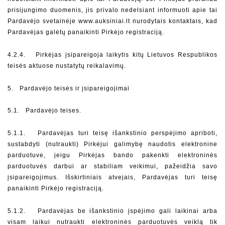
prisijungimo duomenis, jis privalo nedelsiant informuoti apie tai 
Pardavėjo svetainėje www.auksiniai.lt nurodytais kontaktais, kad 
Pardavėjas galėtų panaikinti Pirkėjo registraciją.
4.2.4.  
Pirkėjas įsipareigoja laikytis kitų Lietuvos Respublikos 
teisės aktuose nustatytų reikalavimų.
5.  
Pardavėjo teisės ir įsipareigojimai
5.1.   Pardavėjo teises.
5.1.1.  
Pardavėjas turi teisę išankstinio perspėjimo apriboti, 
sustabdyti (nutraukti) Pirkėjui galimybę naudotis elektronine 
parduotuve, jeigu Pirkėjas bando pakenkti elektroninės 
parduotuvės darbui ar stabiliam veikimui, pažeidžia savo 
įsipareigojimus. Išskirtiniais atvejais, Pardavėjas turi teisę 
panaikinti Pirkėjo registraciją.
5.1.2.  
Pardavėjas be išankstinio įspėjimo gali laikinai arba 
visam laikui nutraukti elektroninės parduotuvės veiklą tik 