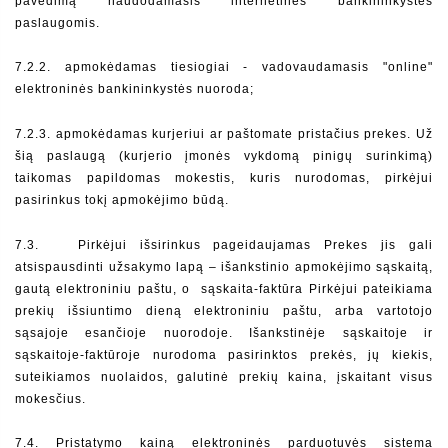
pavedimą naudodamasis internetinės bankininkystės 
paslaugomis.
7.2.2. apmokėdamas tiesiogiai - vadovaudamasis "online" 
elektroninės bankininkystės nuoroda;
7.2.3. apmokėdamas kurjeriui ar paštomate pristačius prekes. Už 
šią paslaugą (kurjerio įmonės vykdomą pinigų surinkimą) 
taikomas papildomas mokestis, kuris nurodomas, pirkėjui 
pasirinkus tokį apmokėjimo būdą. 
7.3.   Pirkėjui išsirinkus pageidaujamas Prekes jis gali 
atsispausdinti užsakymo lapą – išankstinio apmokėjimo sąskaitą, 
gautą elektroniniu paštu, o  sąskaita-faktūra Pirkėjui pateikiama 
prekių išsiuntimo dieną elektroniniu paštu, arba vartotojo 
sąsajoje esančioje nuorodoje. Išankstinėje sąskaitoje ir 
sąskaitoje-faktūroje nurodoma pasirinktos prekės, jų kiekis, 
suteikiamos nuolaidos, galutinė prekių kaina, įskaitant visus 
mokesčius. 
7.4. Pristatymo kainą elektroninės parduotuvės sistema 