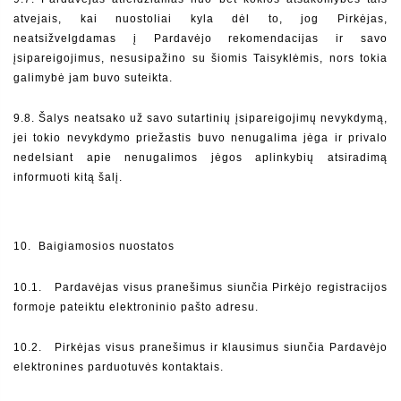
atvejais, kai nuostoliai kyla dėl to, jog Pirkėjas, 
neatsižvelgdamas į Pardavėjo rekomendacijas ir savo 
įsipareigojimus, nesusipažino su šiomis Taisyklėmis, nors tokia 
galimybė jam buvo suteikta.
9.8. Šalys neatsako už savo sutartinių įsipareigojimų nevykdymą, 
jei tokio nevykdymo priežastis buvo nenugalima jėga ir privalo 
nedelsiant apie nenugalimos jėgos aplinkybių atsiradimą 
informuoti kitą šalį.
10.  Baigiamosios nuostatos
10.1.   Pardavėjas visus pranešimus siunčia Pirkėjo registracijos 
formoje pateiktu elektroninio pašto adresu.
10.2.   Pirkėjas visus pranešimus ir klausimus siunčia Pardavėjo 
elektronines parduotuvės kontaktais.