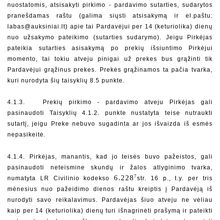
nuostatomis, atsisakyti pirkimo - pardavimo sutarties, sudarytos 
pranešdamas raštu (galima siųsti atsisakymą ir el.paštu: 
labas@auksiniai.lt) apie tai Pardavėjui per 14 (keturiolika) dienų 
nuo užsakymo pateikimo (sutarties sudarymo). Jeigu Pirkėjas 
pateikia sutarties asisakymą po prekių išsiuntimo Pirkėjui 
momento, tai tokiu atveju pinigai už prekes bus grąžinti tik 
Pardavėjui grąžinus prekes. Prekės grąžinamos ta pačia tvarka, 
kuri nurodyta šių taisyklių 8.5 punkte. 
4.1.3.  
Prekių pirkimo - pardavimo atveju Pirkėjas gali 
pasinaudoti Taisyklių 4.1.2. punkte nustatyta teise nutraukti 
sutartį, jeigu Preke nebuvo sugadinta ar jos išvaizda iš esmės 
nepasikeitė.
4.1.4. Pirkėjas, manantis, kad jo teisės buvo pažeistos, gali 
pasinaudoti neteismine skundų ir žalos atlyginimo tvarka, 
7
6.228
numatyta LR Civilinio kodekso 
str. 16 p., t.y. per tris 
mėnesius nuo pažeidimo dienos raštu kreiptis į Pardavėją iš 
nurodyti savo reikalavimus. Pardavėjas šiuo atveju ne vėliau 
kaip per 14 (keturiolika) dienų turi išnagrinėti prašymą ir pateikti 