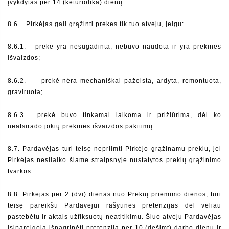
įvykdytas per 14 (keturiolika) dienų. 
8.6.   Pirkėjas gali grąžinti prekes tik tuo atveju, jeigu:
8.6.1.  
prekė yra nesugadinta, nebuvo naudota ir yra prekinės 
išvaizdos;
8.6.2.     prekė nėra mechaniškai pažeista, ardyta, remontuota, 
graviruota;
8.6.3.  prekė buvo tinkamai laikoma ir prižiūrima, dėl ko 
neatsirado jokių prekinės išvaizdos pakitimų. 
8.7. Pardavėjas turi teisę nepriimti Pirkėjo grąžinamų prekių, jei 
Pirkėjas nesilaiko šiame straipsnyje nustatytos prekių grąžinimo 
tvarkos.
8.8. Pirkėjas per 2 (dvi) dienas nuo Prekių priėmimo dienos, turi 
teisę pareikšti Pardavėjui rašytines pretenzijas dėl vėliau 
pastebėtų ir aktais užfiksuotų neatitikimų. Šiuo atveju Pardavėjas 
įsipareigoja išnagrinėti pretenziją per 10 (dešimt) darbo dienų ir 