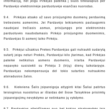
informaciją, net jeigu Pirkėjas patenka į šiuos tinklalapius per 
Pardavėjo elektroninėje parduotuvėje esančias nuorodas.
9.4.   Pirkėjas atsako už savo prisijungimo duomenų perdavimą 
tretiesiems asmenims. Jei Pardavėjo teikiamomis paslaugomis 
naudojasi trečiasis asmuo, prisijungęs prie elektroninės 
parduotuvės naudodamasis Pirkėjo prisijungimo duomenimis, 
Pardavėjas ši asmenį laiko Pirkėju.
9.5.   Pirkėjui užsakius Prekes Pardavėjas gali nutraukti sudarytą 
sutartį jeigu neturi Prekės, Pardavėjui kilo įtarimas, kad Pirkėjas 
pateikė netikslius asmens duomenis, ir/arba Pardavėjui 
nepavyko susisiekti su Pirkėju 3 (trijų) dienų laikotarpyje. 
Pardavėjas nekompensuoja dėl tokio sutarties nutraukimo 
atsiradusios žalos.
9.6.   Kiekviena Šalis įsipareigoja atlyginti kitai Šaliai patirtus 
teisioginius nuostolius ar išlaidas dėl šiose Taisyklėse prisiimtų 
įsipareigojimų nevykdymo ar netinkamo jų vykdymo.
9.7. Pardavėjas atleidžiamas nuo bet kokios atsakomybės tais 