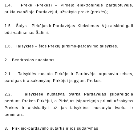
1.4.   Prekė (Prekės) – Pirkėjo elektroninėje parduotuvėje, 
priklausančioje Pardavėjui, užsakyta prekė (prekės);
1.5.   Šalys – Pirkėjas ir Pardavėjas. Kiekvienas iš jų atskirai gali 
būti vadinamas Šalimi.
1.6.   Taisykles – šios Prekių pirkimo-pardavimo taisykles.
2.  
Bendrosios nuostatos
2.1.   Taisyklės nustato Pirkėjo ir Pardavėjo tarpusavio teises, 
pareigas ir atsakomybę, Pirkėjui įsigyjant Prekes.
2.2.   Taisyklėse nustatyta tvarka Pardavėjas įsipareigoja 
perduoti Prekes Pirkėjui, o Pirkėjas įsipareigoja priimti užsakytas 
Prekes ir atsiskaityti už jas taisyklėse nustatyta tvarka ir 
terminais.
3.  
Pirkimo-pardavimo sutartis ir jos sudarymas