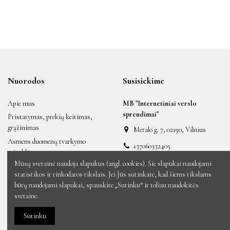
Nuorodos
Susisiekime
Apie mus
MB "Internetiniai verslo
sprendimai"
Pristatymas, prekių keitimas,
grąžinimas
Metalo g. 7, 02190, Vilnius
Asmens duomenų tvarkymo
+37060332405
taisyklės
labas@auksiniai.lt
Mūsų svetainė naudoja slapukus (angl. cookies). Šie slapukai naudojami
Taisyklės ir sąlygos
statistikos ir rinkodaros tikslais. Jei Jūs sutinkate, kad šiems tikslams
Naujos prekės
būtų naudojami slapukai, spauskite „Sutinku“ ir toliau naudokitės
Sumažinta kaina
svetaine.
Perkamiausios prekės
Sutinku