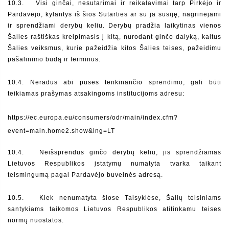
10.3.   Visi ginčai, nesutarimai ir reikalavimai tarp Pirkėjo ir 
Pardavėjo, kylantys iš šios Sutarties ar su ja susiję, nagrinėjami 
ir sprendžiami derybų keliu. Derybų pradžia laikytinas vienos 
Šalies 
raštiškas kreipimasis į kitą, nurodant ginčo dalyką, kaltus 
Šalies veiksmus, kurie pažeidžia kitos Šalies teises, pažeidimu 
pašalinimo būdą ir terminus. 
10.4. Neradus abi puses tenkinančio sprendimo, gali būti 
teikiamas prašymas atsakingoms institucijoms adresu:
https://ec.europa.eu/consumers/odr/main/index.cfm?
event=main.home2.show&lng=LT
10.4.   Neišsprendus ginčo derybų keliu, jis sprendžiamas 
Lietuvos Respublikos įstatymų numatyta tvarka taikant 
teismingumą pagal Pardavėjo buveinės adresą.
10.5.   Kiek nenumatyta šiose Taisyklėse, Šalių teisiniams 
santykiams taikomos Lietuvos Respublikos atitinkamu teises 
normų nuostatos.