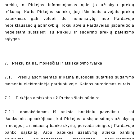
prekių, o Pirkėjas informuojamas apie jo užsakytų prekių 
trūkumą. Kartu Pirkėjas sutinka, jog išimtinais atvejais prekių 
pateikimas gali vėluoti dėl nenumatytų, nuo Pardavėjo 
nepriklausančių aplinkybių. Tokiu atveju Pardavėjas įsipareigoja 
nedelsiant susisiekti su Pirkėju ir suderinti prekių pateikimo 
sąlygas.
7.  
Prekių kaina, mokesčiai ir atsiskaitymo tvarka
7.1.   Prekių asortimentas ir kaina nurodomi sutarties sudarymo 
momentu elektroninėje parduotuvėje. Kainos nurodomos eurais.
7.2.   Pirkėjas atsiskaito už Prekes šiais būdais:
7.2.1. apmokėdamas iš anksto bankiniu pavedimu - tai 
išankstinis apmokėjimas, kai Pirkėjas, atsispausdinęs užsakymą 
ir nuėjęs į artimiausią banko skyrių, perveda pinigus į Pardavėjo 
banko sąskaitą. Arba pateikęs užsakymą atlieka bankinį 