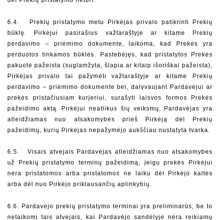
dėl Prekių pristatymo neturi.
6.4.   Prekių pristatymo metu Pirkėjas privalo patikrinti Prekių 
būklę. Pirkėjui pasirašius važtaraštyje ar kitame Prekių 
perdavimo – priėmimo dokumente, laikoma, kad Prekės yra 
perduotos tinkamos būklės. Pastebėjęs, kad pristatytos Prekės 
pakuotė pažeista (suglamžyta, šlapia ar kitaip išoriškai pažeista), 
Pirkėjas privalo tai pažymėti važtaraštyje ar kitame Prekių 
perdavimo – priėmimo dokumente bei, dalyvaujant Pardavėjui ar 
prekes pristačiusiam kurjeriui, surašyti laisvos formos Prekės 
pažeidimo aktą. Pirkėjui neatlikus šių veiksmų, Pardavėjas yra 
atleidžiamas nuo atsakomybės prieš Pirkėją dėl Prekių 
pažeidimų, kurių Pirkėjas nepažymėjo aukščiau nustatyta tvarka.
6.5.   Visais atvejais Pardavėjas atleidžiamas nuo atsakomybes 
už Prekių pristatymo terminų pažeidimą, jeigu prekės Pirkėjui 
nėra pristatomos arba pristatomos ne laiku dėl Pirkėjo kaltės 
arba dėl nuo Pirkėjo priklausančių aplinkybių.
6.6. Pardavėjo prekių pristatymo terminai yra preliminarūs, be to 
netaikomi tais atvejais, kai Pardavėjo sandėlyje nėra reikiamų 