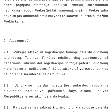
esant pagrįstai pretenzijai pasiūlyti Pirkėjui, suremontuoti 
netinkamą naudoti Prekes(jei tai įmanoma), grąžinti Prekes arba 
pakeisti jas atitinkančiomis kokybės reikalavimus, arba sumažinti 
Prekių kainą.
9.  
Atsakomybė
9.1.   Pirkėjas atsako už registracijos formoje pateiktu duomenų 
teisingumą. Taip pat Pirkėjas prisiima visą atsakomybę už 
padarinius, kilusius dėl registracijos formoje pateiktų duomenų 
klaidingumo ar netikslumo. Pirkėjas atsako už veiksmus, atliktus 
naudojantis šia internetine parduotuve.
9.2.   Už pirkimo ir pardavimo sutarties, sudarytos naudojantis 
elektronine parduotuve, pažeidimą šalys atsako Lietuvos 
Respublikos teisės aktų nustatyta tvarka.
9.3.   Pardavėjas neatsako už kitų įmonių tinklalapiuose pateiktą 