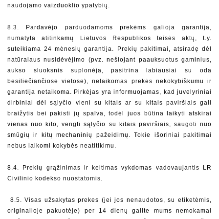
naudojamo vaizduoklio ypatybių.
8.3. Pardavėjo parduodamoms prekėms galioja garantija, 
numatyta atitinkamų Lietuvos Respublikos teisės aktų, t.y. 
suteikiama 24 mėnesių garantija. Prekių pakitimai, atsiradę dėl 
natūralaus nusidėvėjimo (pvz. nešiojant paauksuotus gaminius, 
aukso sluoksnis suplonėja, pasitrina labiausiai su oda 
besiliečiančiose vietose), nelaikomas prekės nekokybiškumu ir 
garantija netaikoma. Pirkėjas yra informuojamas, kad juvelyriniai 
dirbiniai dėl sąlyčio vieni su kitais ar su kitais paviršiais gali 
braižytis bei pakisti jų spalva, todėl juos būtina laikyti atskirai 
vienas nuo kito, vengti sąlyčio su kitais paviršiais, saugoti nuo 
smūgių ir kitų mechaninių pažeidimų. Tokie išoriniai pakitimai 
nebus laikomi kokybės neatitikimu.  
8.4. Prekių grąžinimas ir keitimas vykdomas vadovaujantis LR 
Civilinio kodekso nuostatomis.
8.5. Visas užsakytas prekes (jei jos nenaudotos, su etiketėmis, 
originalioje pakuotėje) per 14 dienų galite mums nemokamai 