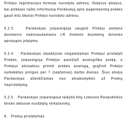
Pirkėjo registracijos formoje nurodytu adresu, išskyrus atvejus, 
kai pirkėjas raštu informuoja Pardavėją apie pageidavimą prekes 
gauti kitu tiksliai Pirkėjo nurodytu adresu.
5.2.3.  
Pardavėjas įsipareigoja saugoti Pirkėjo asmens 
duomenis vadovaudamasis LR Asmens duomenų teisinės 
apsaugos įstatymu.
5.2.4.  
Pardavėjas objektyviai negalėdamas Pirkėjui pristatyti 
Prekes, įsipareigoja Pirkėjui pasiūlyti analogiška prekę, o 
Pirkėjui atsisakius priimti prekės analogą, grąžinti Pirkėjo 
sumokėtus pinigus per 7 (septynias) darbo dienas. Šiuo atveju 
Pardavėjas atleidžiamas nuo atsakomybės už Prekių 
nepristatymą.
5.2.5.  
Pardavėjas įsipareigoja laikytis kitų Lietuvos Respublikos 
teisės aktuose nustatytų reikalavimų.
6.  
Prekių pristatymas