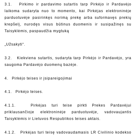
3.1.   Pirkimo ir pardavimo sutartis tarp Pirkėjo ir Pardavėjo 
laikoma sudaryta nuo to momento, kai Pirkėjas elektroninėje 
parduotuvėje pasirinkęs norimą prekę arba suformavęs prekių 
krepšelį, nurodęs visus būtinus duomenis ir susipažinęs su 
Taisyklėmis, paspaudžia mygtuką
„Užsakyti“.
3.2.   Kiekviena sutartis, sudaryta tarp Pirkėjo ir Pardavėjo, yra 
saugoma Pardavėjo duomenų bazėje.
4.  
Pirkėjo teises ir įsipareigojimai
4.1.   Pirkėjo teises.
4.1.1.  
Pirkėjas turi teise pirkti Prekes Pardavėjui 
priklausančioje elektroninėje parduotuvėje, vadovaujantis 
Taisyklėmis ir Lietuvos Respublikos teises aktais.
4.1.2.  
Pirkėjas turi teisę vadovaudamasis LR Civilinio kodekso 