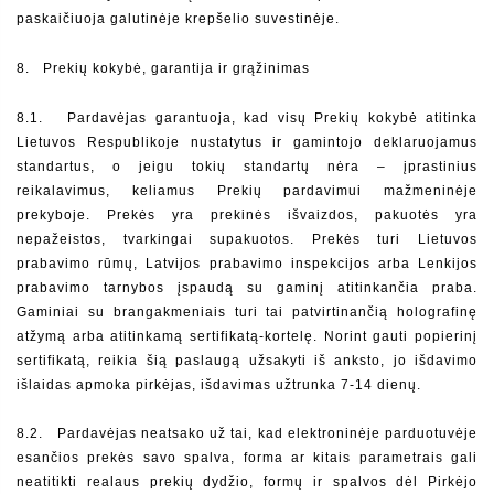
paskaičiuoja galutinėje krepšelio suvestinėje.
8.  
Prekių kokybė, garantija ir grąžinimas
8.1.   Pardavėjas garantuoja, kad visų Prekių kokybė atitinka 
Lietuvos Respublikoje nustatytus ir gamintojo deklaruojamus 
standartus, o jeigu tokių standartų nėra – įprastinius 
reikalavimus, keliamus Prekių pardavimui mažmeninėje 
prekyboje. Prekės yra prekinės išvaizdos, pakuotės yra 
nepažeistos, tvarkingai supakuotos. Prekės turi Lietuvos 
prabavimo rūmų, Latvijos prabavimo inspekcijos arba Lenkijos 
prabavimo tarnybos įspaudą su gaminį atitinkančia praba. 
Gaminiai su brangakmeniais turi tai patvirtinančią holografinę 
atžymą arba atitinkamą sertifikatą-kortelę. Norint gauti popierinį 
sertifikatą, reikia šią paslaugą užsakyti iš anksto, jo išdavimo 
išlaidas apmoka pirkėjas, išdavimas užtrunka 7-14 dienų.
8.2.   Pardavėjas neatsako už tai, kad elektroninėje parduotuvėje 
esančios prekės savo spalva, forma ar kitais parametrais gali 
neatitikti realaus prekių dydžio, formų ir spalvos dėl Pirkėjo 