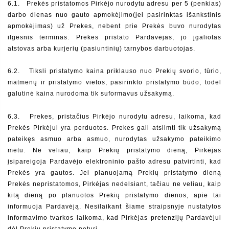
6.1.   Prekės pristatomos Pirkėjo nurodytu adresu per 5 (penkias) 
darbo dienas nuo gauto apmokėjimo(jei pasirinktas išankstinis 
apmokėjimas) už Prekes, nebent prie Prekės buvo nurodytas 
ilgesnis terminas. Prekes pristato Pardavėjas, jo įgaliotas 
atstovas arba kurjerių (pasiuntinių) tarnybos darbuotojas.
6.2.   Tiksli pristatymo kaina priklauso nuo Prekių svorio, tūrio, 
matmenų ir pristatymo vietos, pasirinkto pristatymo būdo, todėl 
galutinė kaina nurodoma tik suformavus užsakymą.
6.3.   Prekes, pristačius Pirkėjo nurodytu adresu, laikoma, kad 
Prekės Pirkėjui yra perduotos. Prekes gali atsiimti tik užsakymą 
pateikęs asmuo arba asmuo, nurodytas užsakymo pateikimo 
metu. Ne veliau, kaip Prekių pristatymo dieną, Pirkėjas 
įsipareigoja Pardavėjo elektroninio pašto adresu patvirtinti, kad 
Prekės yra gautos. Jei planuojamą Prekių pristatymo dieną 
Prekės nepristatomos, Pirkėjas nedelsiant, tačiau ne veliau, kaip 
kitą dieną po planuotos Prekių pristatymo dienos, apie tai 
informuoja Pardavėją. Nesilaikant šiame straipsnyje nustatytos 
informavimo tvarkos laikoma, kad Pirkėjas pretenzijų Pardavėjui 