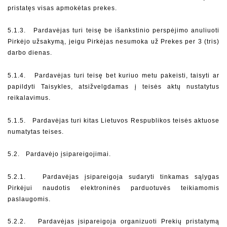
pristatęs visas apmokėtas prekes.
5.1.3.  
Pardavėjas turi teisę be išankstinio perspėjimo anuliuoti 
Pirkėjo užsakymą, jeigu Pirkėjas nesumoka už Prekes per 3 (tris) 
darbo dienas.
5.1.4.  
Pardavėjas turi teisę bet kuriuo metu pakeisti, taisyti ar 
papildyti Taisykles, atsižvelgdamas į teisės aktų nustatytus 
reikalavimus.
5.1.5.  
Pardavėjas turi kitas Lietuvos Respublikos teisės aktuose 
numatytas teises.
5.2.   Pardavėjo įsipareigojimai.
5.2.1.  
Pardavėjas įsipareigoja sudaryti tinkamas sąlygas 
Pirkėjui naudotis elektroninės parduotuvės teikiamomis 
paslaugomis.
5.2.2.  
Pardavėjas įsipareigoja organizuoti Prekių pristatymą 