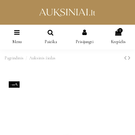
0
Menu
Paieška
Prisijungti
Krepšelis
Pagrindinis
Auksinis žiedas
−10%