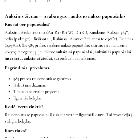
Auksinis žiedas – prabangus raudono aukso papuošalas
Kas tai per papuošalas?
Auksinis žiedas #1100100(Au-R+PRh-W)_DI+RB, Raudonas Auksas 585°,
rodis (padengti) , Briliantai , Rubinas . Akmuo: Briliantai (0,038Ct), Rubinas
(0,196Ct). Šis 585 prabos raudono aukso papuošalas skirtas vertinantiems
kokybę ir eleganciją. Jei ieškote
auksiniai papuošalai, auksiniai papuošalai
internetu, auksiniai žiedai
, tai puikus pasirinkimas.
Pagrindiniai privalumai
585 prabos raudono aukso gaminys
Išskirtinis dizainas
Tinka kasdienai ir progoms
Ilgaamžė kokybė
Kodėl verta rinktis?
Raudono aukso papuošalai išsiskiria verte ir ilgaamžiškumu. Tai investicija į
stilių ir kokybę.
Kam tinka?