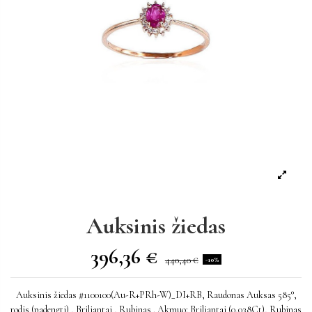
Auksinis žiedas
396,36 €
440,40 €
-10%
Auksinis žiedas #1100100(Au-R+PRh-W)_DI+RB, Raudonas Auksas 585°,
rodis (padengti) , Briliantai , Rubinas . Akmuo: Briliantai (0,038Ct), Rubinas