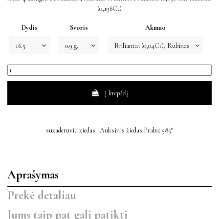
(0,196Ct)
Dydis
Svoris
Akmuo
Į krepšelį
suzadetuviu ziedas
Auksinis žiedas Praba: 585°
Aprašymas
Prekė detaliau
Jums taip pat gali patikti