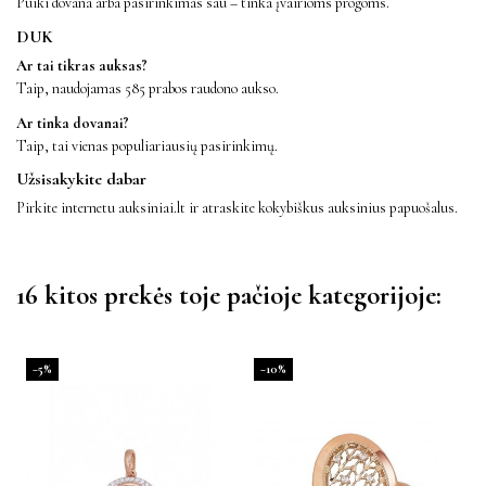
Puiki dovana arba pasirinkimas sau – tinka įvairioms progoms.
DUK
Ar tai tikras auksas?
Taip, naudojamas 585 prabos raudono aukso.
Ar tinka dovanai?
Taip, tai vienas populiariausių pasirinkimų.
Užsisakykite dabar
Pirkite internetu auksiniai.lt ir atraskite kokybiškus auksinius papuošalus.
16 kitos prekės toje pačioje kategorijoje:
−5%
−10%