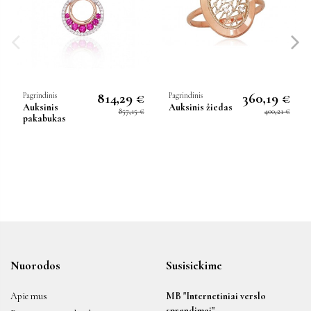
814,29 €
360,19 €
Pagrindinis
Pagrindinis
Auksinis
Auksinis žiedas
857,15 €
400,21 €
pakabukas
Nuorodos
Susisiekime
Apie mus
MB "Internetiniai verslo
sprendimai"