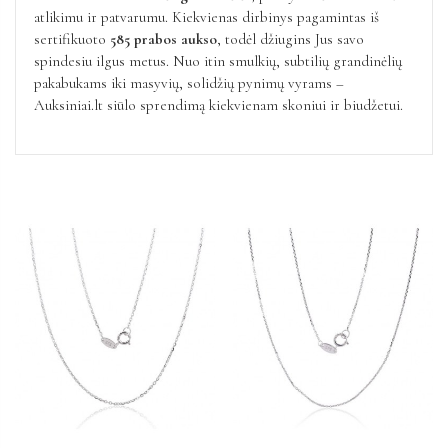
atlikimu ir patvarumu. Kiekvienas dirbinys pagamintas iš
sertifikuoto
585 prabos aukso
, todėl džiugins Jus savo
spindesiu ilgus metus. Nuo itin smulkių, subtilių grandinėlių
pakabukams iki masyvių, solidžių pynimų vyrams –
Auksiniai.lt siūlo sprendimą kiekvienam skoniui ir biudžetui.