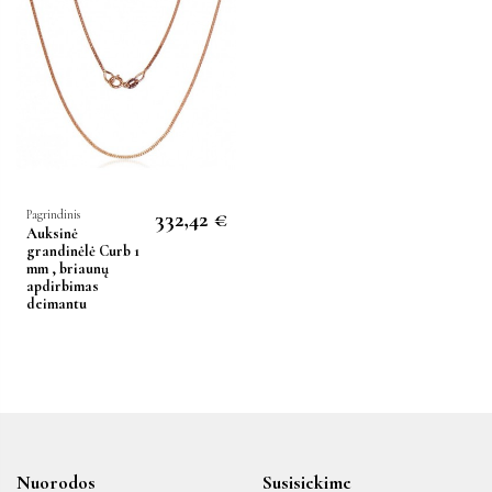
332,42 €
Pagrindinis
Auksinė
grandinėlė Curb 1
mm , briaunų
apdirbimas
deimantu
Nuorodos
Susisiekime