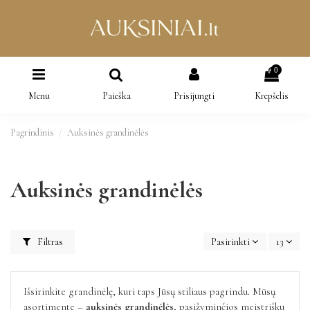
0
Menu
Paieška
Prisijungti
Krepšelis
Pagrindinis
Auksinės grandinėlės
Auksinės grandinėlės
Filtras
Pasirinkti
13
Išsirinkite grandinėlę, kuri taps Jūsų stiliaus pagrindu. Mūsų
asortimente –
auksinės grandinėlės
, pasižyminčios meistrišku