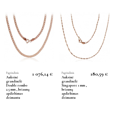
1 076,14 €
180,59 €
Pagrindinis
Pagrindinis
Auksinė
Auksinė
grandinėlė
grandinėlė
Double rombo
Singapore 1 mm ,
2.5 mm , briaunų
briaunų
apdirbimas
apdirbimas
deimantu
deimantu