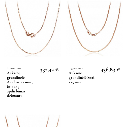
332,42 €
436,83 €
Pagrindinis
Pagrindinis
Auksinė
Auksinė
grandinėlė
grandinėlė Snail
Anchor 1.2 mm ,
1.15 mm
briaunų
apdirbimas
deimantu