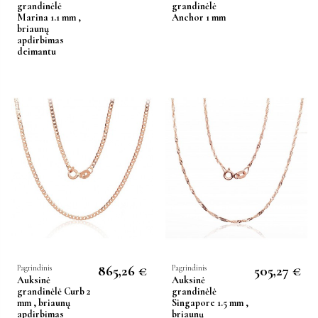
grandinėlė
grandinėlė
Marina 1.1 mm ,
Anchor 1 mm
briaunų
apdirbimas
deimantu
865,26 €
505,27 €
Pagrindinis
Pagrindinis
Auksinė
Auksinė
grandinėlė Curb 2
grandinėlė
mm , briaunų
Singapore 1.5 mm ,
apdirbimas
briaunų