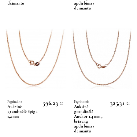
deimantu
apdirbimas
deimantu
596,23 €
325,31 €
Pagrindinis
Pagrindinis
Auksinė
Auksinė
grandinėlė Spiga
grandinėlė
1,2 mm
Anchor 1.4 mm ,
briaunų
apdirbimas
deimantu