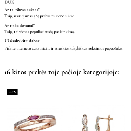
DUK
Ar tai tikras auksas?
Taip, naudojamas 585 prabos raudono aukso.
Ar tinka dovanai?
Taip, tai vienas populiariausių pasirinkimų.
Užsisakykite dabar
Pirkite internetu auksiniai.lt ir atraskite kokybiškus auksinius papuošalus.
16 kitos prekės toje pačioje kategorijoje:
−10%