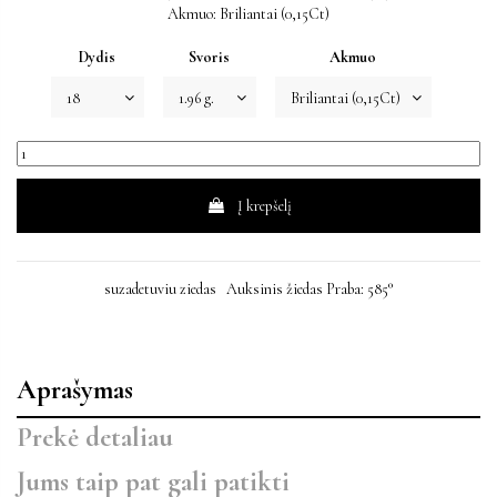
Akmuo: Briliantai (0,15Ct)
Dydis
Svoris
Akmuo
Į krepšelį
suzadetuviu ziedas
Auksinis žiedas Praba: 585°
Aprašymas
Prekė detaliau
Jums taip pat gali patikti