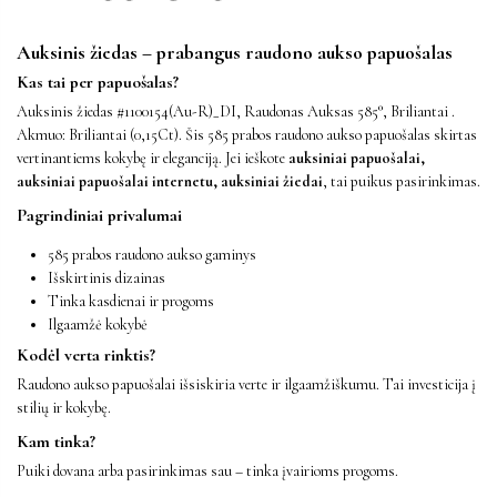
Auksinis žiedas – prabangus raudono aukso papuošalas
Kas tai per papuošalas?
Auksinis žiedas #1100154(Au-R)_DI, Raudonas Auksas 585°, Briliantai .
Akmuo: Briliantai (0,15Ct). Šis 585 prabos raudono aukso papuošalas skirtas
vertinantiems kokybę ir eleganciją. Jei ieškote
auksiniai papuošalai,
auksiniai papuošalai internetu, auksiniai žiedai
, tai puikus pasirinkimas.
Pagrindiniai privalumai
585 prabos raudono aukso gaminys
Išskirtinis dizainas
Tinka kasdienai ir progoms
Ilgaamžė kokybė
Kodėl verta rinktis?
Raudono aukso papuošalai išsiskiria verte ir ilgaamžiškumu. Tai investicija į
stilių ir kokybę.
Kam tinka?
Puiki dovana arba pasirinkimas sau – tinka įvairioms progoms.