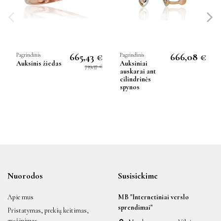
665,43 €
666,08 €
Pagrindinis
Pagrindinis
Auksinis žiedas
Auksiniai
739,37 €
auskarai ant
cilindrinės
spynos
Nuorodos
Susisiekime
Apie mus
MB "Internetiniai verslo
sprendimai"
Pristatymas, prekių keitimas,
grąžinimas