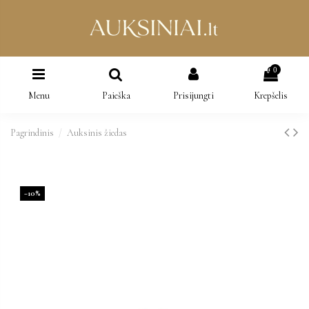
0
Menu
Paieška
Prisijungti
Krepšelis
Pagrindinis
Auksinis žiedas
−10%