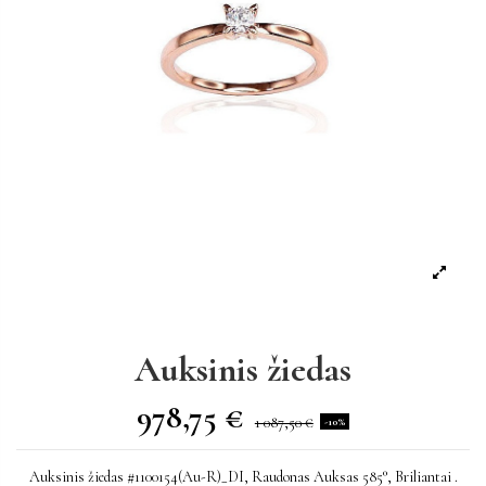
Auksinis žiedas
978,75 €
1 087,50 €
-10%
Auksinis žiedas #1100154(Au-R)_DI, Raudonas Auksas 585°, Briliantai .