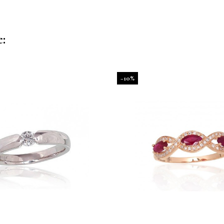
e:
−10%