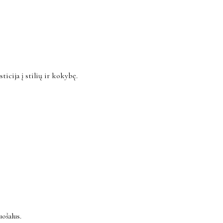
ticija į stilių ir kokybę.
ošalus.