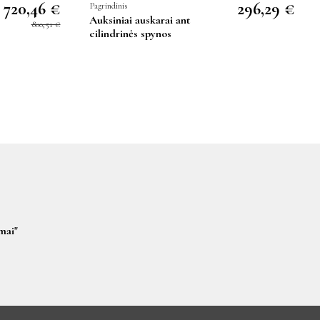
720,46 €
296,29 €
Pagrindinis
Auksiniai auskarai ant
800,51 €
cilindrinės spynos
mai"