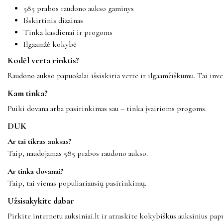
585 prabos raudono aukso gaminys
Išskirtinis dizainas
Tinka kasdienai ir progoms
Ilgaamžė kokybė
Kodėl verta rinktis?
Raudono aukso papuošalai išsiskiria verte ir ilgaamžiškumu. Tai inves
Kam tinka?
Puiki dovana arba pasirinkimas sau – tinka įvairioms progoms.
DUK
Ar tai tikras auksas?
Taip, naudojamas 585 prabos raudono aukso.
Ar tinka dovanai?
Taip, tai vienas populiariausių pasirinkimų.
Užsisakykite dabar
Pirkite internetu auksiniai.lt ir atraskite kokybiškus auksinius papu