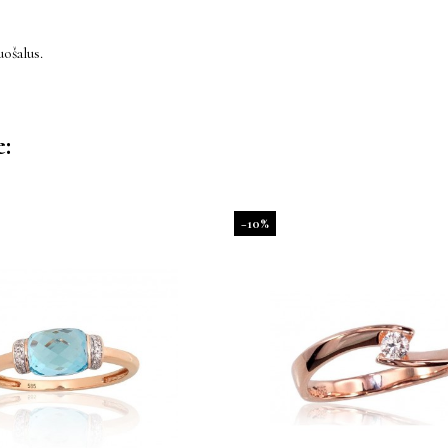
ošalus.
e:
−10%