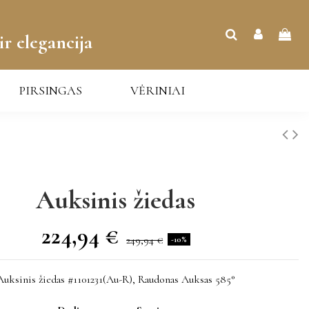
ir elegancija
PIRSINGAS
VĖRINIAI
Auksinis žiedas
224,94 €
249,94 €
-10%
Auksinis žiedas #1101231(Au-R), Raudonas Auksas 585°