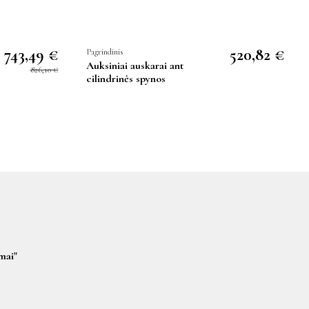
743,49 €
520,82 €
Pagrindinis
Auksiniai auskarai ant
826,10 €
cilindrinės spynos
mai"