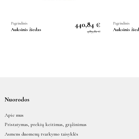
440,84 €
Pagrindinis
Pagrindinis
Auksinis žiedas
Auksinis žie
489,82 €
Nuorodos
Apie mus
Pristatymas, prekių keitimas, grąžinimas
Asmens duomenų tvarkymo taisyklės