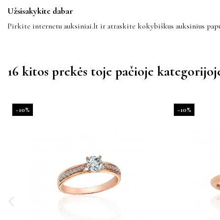
Užsisakykite dabar
Pirkite internetu auksiniai.lt ir atraskite kokybiškus auksinius papu
16 kitos prekės toje pačioje kategorijoj
−10%
−10%