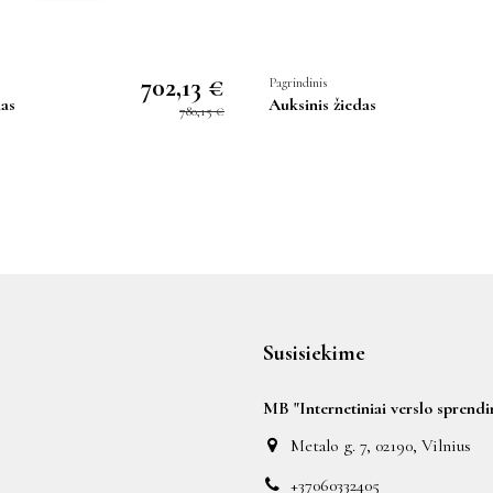
702,13 €
Pagrindinis
das
Auksinis žiedas
780,15 €
Susisiekime
MB "Internetiniai verslo sprendi
Metalo g. 7, 02190, Vilnius
+37060332405