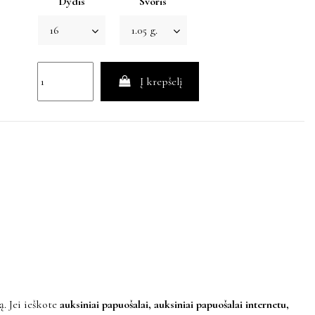
Dydis
Svoris
Į krepšelį
ą. Jei ieškote
auksiniai papuošalai, auksiniai papuošalai internetu,