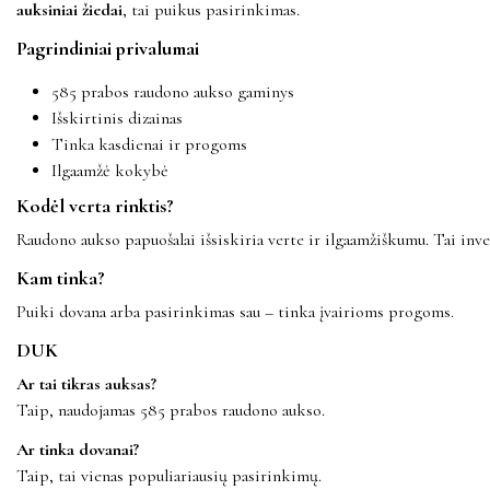
auksiniai žiedai
, tai puikus pasirinkimas.
Pagrindiniai privalumai
585 prabos raudono aukso gaminys
Išskirtinis dizainas
Tinka kasdienai ir progoms
Ilgaamžė kokybė
Kodėl verta rinktis?
Raudono aukso papuošalai išsiskiria verte ir ilgaamžiškumu. Tai inves
Kam tinka?
Puiki dovana arba pasirinkimas sau – tinka įvairioms progoms.
DUK
Ar tai tikras auksas?
Taip, naudojamas 585 prabos raudono aukso.
Ar tinka dovanai?
Taip, tai vienas populiariausių pasirinkimų.