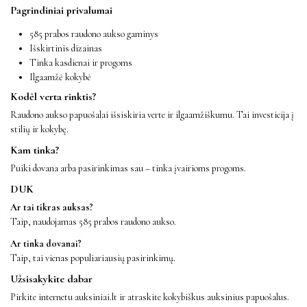
Pagrindiniai privalumai
585 prabos raudono aukso gaminys
Išskirtinis dizainas
Tinka kasdienai ir progoms
Ilgaamžė kokybė
Kodėl verta rinktis?
Raudono aukso papuošalai išsiskiria verte ir ilgaamžiškumu. Tai investicija į
stilių ir kokybę.
Kam tinka?
Puiki dovana arba pasirinkimas sau – tinka įvairioms progoms.
DUK
Ar tai tikras auksas?
Taip, naudojamas 585 prabos raudono aukso.
Ar tinka dovanai?
Taip, tai vienas populiariausių pasirinkimų.
Užsisakykite dabar
Pirkite internetu auksiniai.lt ir atraskite kokybiškus auksinius papuošalus.