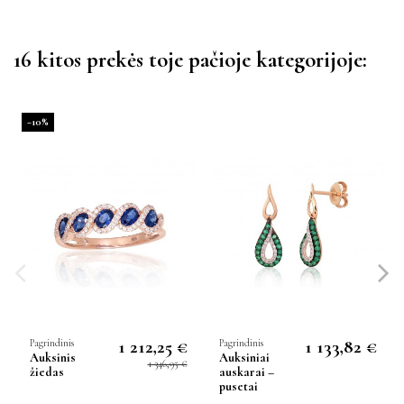
16 kitos prekės toje pačioje kategorijoje:
−10%
1 212,25 €
1 133,82 €
Pagrindinis
Pagrindinis
Auksinis
Auksiniai
1 346,95 €
žiedas
auskarai –
pusetai