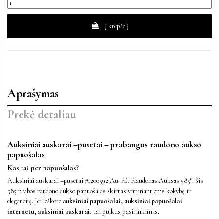
Į krepšelį
Aprašymas
Prekė detaliau
Auksiniai auskarai –pusetai – prabangus raudono aukso
papuošalas
Kas tai per papuošalas?
Auksiniai auskarai –pusetai #1200592(Au-R), Raudonas Auksas 585°. Šis
585 prabos raudono aukso papuošalas skirtas vertinantiems kokybę ir
eleganciją. Jei ieškote
auksiniai papuošalai, auksiniai papuošalai
internetu, auksiniai auskarai
, tai puikus pasirinkimas.