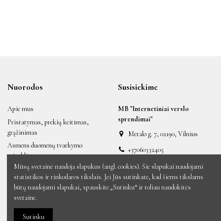
Nuorodos
Susisiekime
Apie mus
MB "Internetiniai verslo
sprendimai"
Pristatymas, prekių keitimas,
grąžinimas
Metalo g. 7, 02190, Vilnius
Asmens duomenų tvarkymo
+37060332405
taisyklės
labas@auksiniai.lt
Mūsų svetainė naudoja slapukus (angl. cookies). Šie slapukai naudojami
Taisyklės ir sąlygos
statistikos ir rinkodaros tikslais. Jei Jūs sutinkate, kad šiems tikslams
Naujos prekės
būtų naudojami slapukai, spauskite „Sutinku“ ir toliau naudokitės
Sumažinta kaina
svetaine.
Perkamiausios prekės
Sutinku