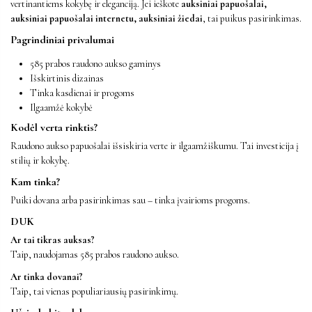
vertinantiems kokybę ir eleganciją. Jei ieškote
auksiniai papuošalai,
auksiniai papuošalai internetu, auksiniai žiedai
, tai puikus pasirinkimas.
Pagrindiniai privalumai
585 prabos raudono aukso gaminys
Išskirtinis dizainas
Tinka kasdienai ir progoms
Ilgaamžė kokybė
Kodėl verta rinktis?
Raudono aukso papuošalai išsiskiria verte ir ilgaamžiškumu. Tai investicija į
stilių ir kokybę.
Kam tinka?
Puiki dovana arba pasirinkimas sau – tinka įvairioms progoms.
DUK
Ar tai tikras auksas?
Taip, naudojamas 585 prabos raudono aukso.
Ar tinka dovanai?
Taip, tai vienas populiariausių pasirinkimų.