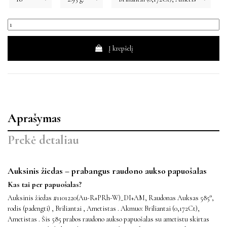
Į krepšelį
Aprašymas
Prekė detaliau
Auksinis žiedas – prabangus raudono aukso papuošalas
Kas tai per papuošalas?
Auksinis žiedas #1101220(Au-R+PRh-W)_DI+AM, Raudonas Auksas 585°,
rodis (padengti) , Briliantai , Ametistas . Akmuo: Briliantai (0,172Ct),
Ametistas . Šis 585 prabos raudono aukso papuošalas su ametistu skirtas