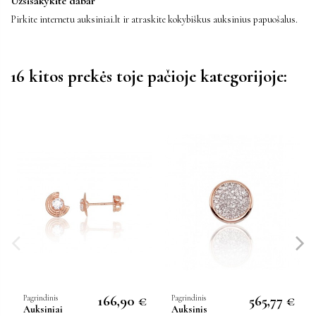
Užsisakykite dabar
Pirkite internetu auksiniai.lt ir atraskite kokybiškus auksinius papuošalus.
16 kitos prekės toje pačioje kategorijoje:
166,90 €
565,77 €
Pagrindinis
Pagrindinis
Auksiniai
Auksinis