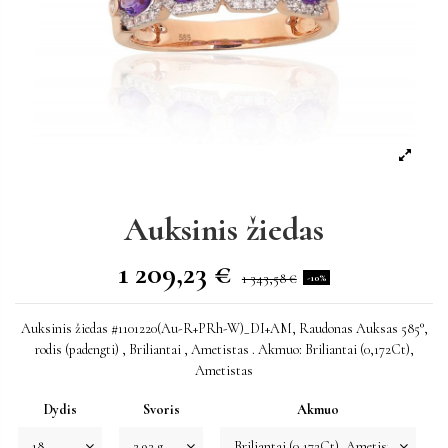
Auksinis žiedas
1 209,23 €
1 343,58 €
-10%
Auksinis žiedas #1101220(Au-R+PRh-W)_DI+AM, Raudonas Auksas 585°,
rodis (padengti) , Briliantai , Ametistas . Akmuo: Briliantai (0,172Ct),
Ametistas
Dydis
Svoris
Akmuo