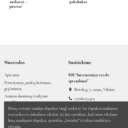
auskarai –
pakabukas
pusetai
Nuorodos
Susisiekime
Apie mus
MB "Internetiniai verslo
sprendimai"
Pristatymas, prekių keitimas,
grąžinimas
Metalo g. 7, 02190, Vilnius
Asmens duomenų tvarkymo
+37060332405
taisyklės
labas@auksiniai.lt
Mūsų svetainė naudoja slapukus (angl. cookies). Šie slapukai naudojami
Taisyklės ir sąlygos
statistikos ir rinkodaros tikslais. Jei Jūs sutinkate, kad šiems tikslams
Naujos prekės
būtų naudojami slapukai, spauskite „Sutinku“ ir toliau naudokitės
Sumažinta kaina
svetaine.