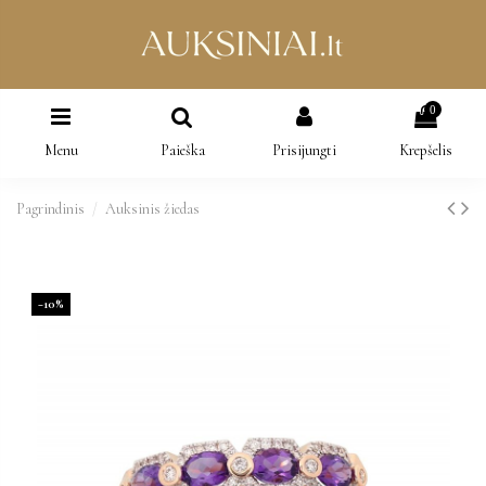
0
Menu
Paieška
Prisijungti
Krepšelis
Pagrindinis
Auksinis žiedas
−10%