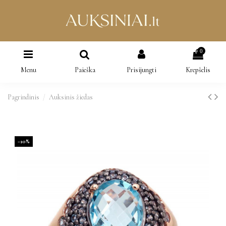
0
Menu
Paieška
Prisijungti
Krepšelis
Pagrindinis
Auksinis žiedas
−10%