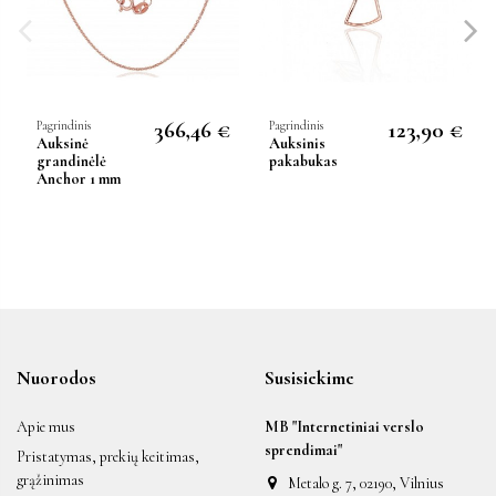
366,46 €
123,90 €
Pagrindinis
Pagrindinis
Auksinė
Auksinis
grandinėlė
pakabukas
Anchor 1 mm
Nuorodos
Susisiekime
Apie mus
MB "Internetiniai verslo
sprendimai"
Pristatymas, prekių keitimas,
grąžinimas
Metalo g. 7, 02190, Vilnius