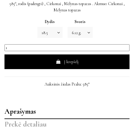
585°, rodis (padengti) , Cirkonai , Mėlynas topazas . Akmuo: Cirkonai ,
Mėlynas topazas
Dydis
Svoris
Į krepšelį
Auksinis žiedas Praba: 585°
Aprašymas
Prekė detaliau