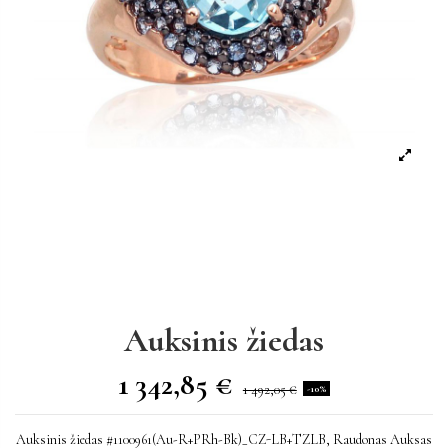
Auksinis žiedas
1 342,85 €
1 492,05 €
-10%
Auksinis žiedas #1100961(Au-R+PRh-Bk)_CZ-LB+TZLB, Raudonas Auksas