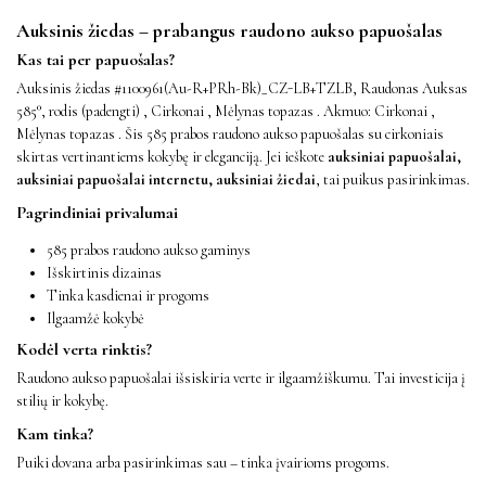
Auksinis žiedas – prabangus raudono aukso papuošalas
Kas tai per papuošalas?
Auksinis žiedas #1100961(Au-R+PRh-Bk)_CZ-LB+TZLB, Raudonas Auksas
585°, rodis (padengti) , Cirkonai , Mėlynas topazas . Akmuo: Cirkonai ,
Mėlynas topazas . Šis 585 prabos raudono aukso papuošalas su cirkoniais
skirtas vertinantiems kokybę ir eleganciją. Jei ieškote
auksiniai papuošalai,
auksiniai papuošalai internetu, auksiniai žiedai
, tai puikus pasirinkimas.
Pagrindiniai privalumai
585 prabos raudono aukso gaminys
Išskirtinis dizainas
Tinka kasdienai ir progoms
Ilgaamžė kokybė
Kodėl verta rinktis?
Raudono aukso papuošalai išsiskiria verte ir ilgaamžiškumu. Tai investicija į
stilių ir kokybę.
Kam tinka?
Puiki dovana arba pasirinkimas sau – tinka įvairioms progoms.