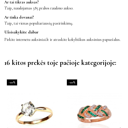
Ar tai tikras auksas?
Taip, naudojamas 585 prabos raudono aukso.
Ar tinka dovanai?
Taip, tai vienas populiariausių pasirinkimų.
Užsisakykite dabar
Pirkite internetu auksiniai.lt ir atraskite kokybiškus auksinius papuošalus.
16 kitos prekės toje pačioje kategorijoje:
−10%
−10%