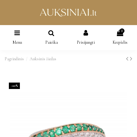
0
Menu
Paieška
Prisijungti
Krepšelis
Pagrindinis
Auksinis žiedas
−10%