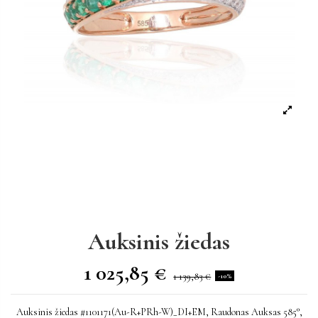
Auksinis žiedas
1 025,85 €
1 139,83 €
-10%
Auksinis žiedas #1101171(Au-R+PRh-W)_DI+EM, Raudonas Auksas 585°,