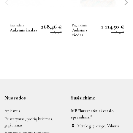
268,46 €
1 114,50 €
Pagrindinis
Pagrindinis
Auksinis žiedas
Auksinis
298,29 €
1 238,34 €
žiedas
Nuorodos
Susisiekime
Apie mus
MB "Internetiniai verslo
sprendimai"
Pristatymas, prekių keitimas,
grąžinimas
Metalo g. 7, 02190, Vilnius
Asmens duomenų tvarkymo