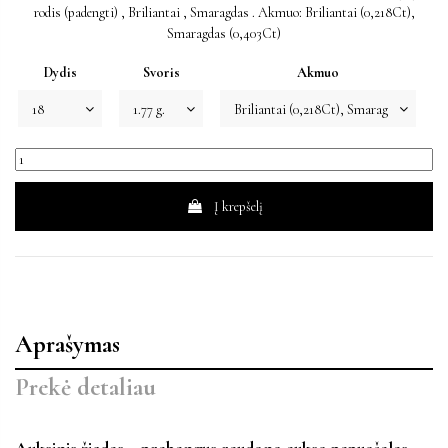
rodis (padengti) , Briliantai , Smaragdas . Akmuo: Briliantai (0,218Ct),
Smaragdas (0,403Ct)
Dydis
Svoris
Akmuo
Į krepšelį
Aprašymas
Prekė detaliau