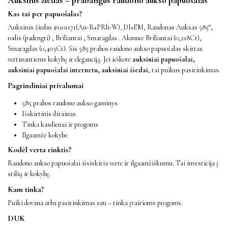
Auksinis žiedas – prabangus raudono aukso papuošalas
Kas tai per papuošalas?
Auksinis žiedas #1101171(Au-R+PRh-W)_DI+EM, Raudonas Auksas 585°,
rodis (padengti) , Briliantai , Smaragdas . Akmuo: Briliantai (0,218Ct),
Smaragdas (0,403Ct). Šis 585 prabos raudono aukso papuošalas skirtas
vertinantiems kokybę ir eleganciją. Jei ieškote
auksiniai papuošalai,
auksiniai papuošalai internetu, auksiniai žiedai
, tai puikus pasirinkimas.
Pagrindiniai privalumai
585 prabos raudono aukso gaminys
Išskirtinis dizainas
Tinka kasdienai ir progoms
Ilgaamžė kokybė
Kodėl verta rinktis?
Raudono aukso papuošalai išsiskiria verte ir ilgaamžiškumu. Tai investicija į
stilių ir kokybę.
Kam tinka?
Puiki dovana arba pasirinkimas sau – tinka įvairioms progoms.
DUK