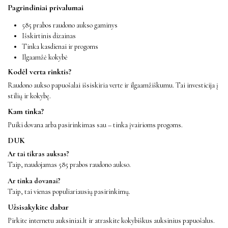
Pagrindiniai privalumai
585 prabos raudono aukso gaminys
Išskirtinis dizainas
Tinka kasdienai ir progoms
Ilgaamžė kokybė
Kodėl verta rinktis?
Raudono aukso papuošalai išsiskiria verte ir ilgaamžiškumu. Tai investicija į
stilių ir kokybę.
Kam tinka?
Puiki dovana arba pasirinkimas sau – tinka įvairioms progoms.
DUK
Ar tai tikras auksas?
Taip, naudojamas 585 prabos raudono aukso.
Ar tinka dovanai?
Taip, tai vienas populiariausių pasirinkimų.
Užsisakykite dabar
Pirkite internetu auksiniai.lt ir atraskite kokybiškus auksinius papuošalus.