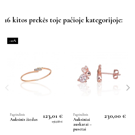
16 kitos prekės toje pačioje kategorijoje:
−10%
123,01 €
230,00 €
Pagrindinis
Pagrindinis
Auksinis žiedas
Auksiniai
136,68 €
auskarai –
pusetai