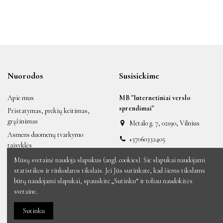
Nuorodos
Susisiekime
Apie mus
MB "Internetiniai verslo
sprendimai"
Pristatymas, prekių keitimas,
grąžinimas
Metalo g. 7, 02190, Vilnius
Asmens duomenų tvarkymo
+37060332405
taisyklės
labas@auksiniai.lt
Taisyklės ir sąlygos
Mūsų svetainė naudoja slapukus (angl. cookies). Šie slapukai naudojami
statistikos ir rinkodaros tikslais. Jei Jūs sutinkate, kad šiems tikslams
Naujos prekės
būtų naudojami slapukai, spauskite „Sutinku“ ir toliau naudokitės
Sumažinta kaina
svetaine.
Perkamiausios prekės
Sutinku