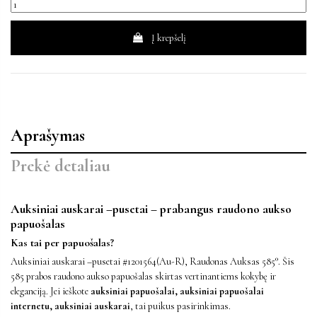
Į krepšelį
Aprašymas
Prekė detaliau
Auksiniai auskarai –pusetai – prabangus raudono aukso
papuošalas
Kas tai per papuošalas?
Auksiniai auskarai –pusetai #1201564(Au-R), Raudonas Auksas 585°. Šis
585 prabos raudono aukso papuošalas skirtas vertinantiems kokybę ir
eleganciją. Jei ieškote
auksiniai papuošalai, auksiniai papuošalai
internetu, auksiniai auskarai
, tai puikus pasirinkimas.