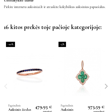
Užsisakykite dabar
Pirkite internetu auksiniai.lt ir atraskite kokybiškus auksinius papuošalus.
16 kitos prekės toje pačioje kategorijoje:
−10%
−5%
479,93 €
973,59 €
Pagrindinis
Pagrindinis
Auksinis žiedas
Auksinis
533,26 €
1 024,83 €