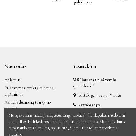
pakabukas
Nuorodos
Susisiekime
Apie mus
MB "Internetiniai verslo
sprendimai"
Pristatymas, prekių keitimas,
grąžinimas
Metalo g. 7, 02190, Vilnius
Asmens duomenų tvarkymo
+37060332405
taisyklės
labas@auksiniai.lt
Mūsų svetainė naudoja slapukus (angl. cookies). Šie slapukai naudojami
Taisyklės ir sąlygos
statistikos ir rinkodaros tikslais. Jei Jūs sutinkate, kad šiems tikslams
Naujos prekės
būtų naudojami slapukai, spauskite „Sutinku“ ir toliau naudokitės
Sumažinta kaina
svetaine.