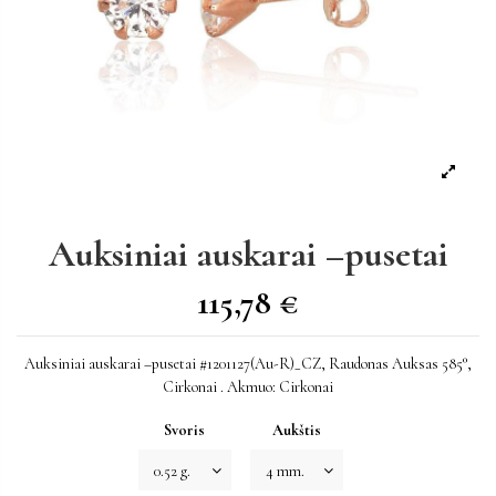
Auksiniai auskarai –pusetai
115,78 €
Auksiniai auskarai –pusetai #1201127(Au-R)_CZ, Raudonas Auksas 585°,
Cirkonai . Akmuo: Cirkonai
Svoris
Aukštis