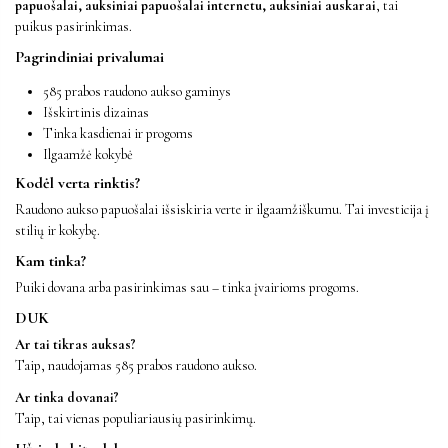
papuošalai, auksiniai papuošalai internetu, auksiniai auskarai
, tai
puikus pasirinkimas.
Pagrindiniai privalumai
585 prabos raudono aukso gaminys
Išskirtinis dizainas
Tinka kasdienai ir progoms
Ilgaamžė kokybė
Kodėl verta rinktis?
Raudono aukso papuošalai išsiskiria verte ir ilgaamžiškumu. Tai investicija į
stilių ir kokybę.
Kam tinka?
Puiki dovana arba pasirinkimas sau – tinka įvairioms progoms.
DUK
Ar tai tikras auksas?
Taip, naudojamas 585 prabos raudono aukso.
Ar tinka dovanai?
Taip, tai vienas populiariausių pasirinkimų.