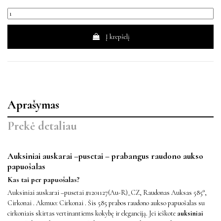
Į krepšelį
Aprašymas
Prekė detaliau
Auksiniai auskarai –pusetai – prabangus raudono aukso
papuošalas
Kas tai per papuošalas?
Auksiniai auskarai –pusetai #1201127(Au-R)_CZ, Raudonas Auksas 585°,
Cirkonai . Akmuo: Cirkonai . Šis 585 prabos raudono aukso papuošalas su
cirkoniais skirtas vertinantiems kokybę ir eleganciją. Jei ieškote
auksiniai