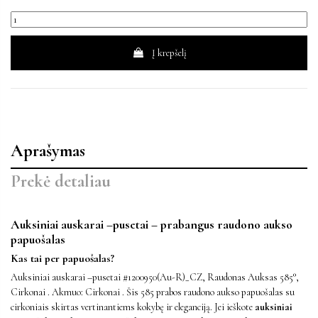
Į krepšelį
Aprašymas
Prekė detaliau
Auksiniai auskarai –pusetai – prabangus raudono aukso
papuošalas
Kas tai per papuošalas?
Auksiniai auskarai –pusetai #1200950(Au-R)_CZ, Raudonas Auksas 585°,
Cirkonai . Akmuo: Cirkonai . Šis 585 prabos raudono aukso papuošalas su
cirkoniais skirtas vertinantiems kokybę ir eleganciją. Jei ieškote
auksiniai