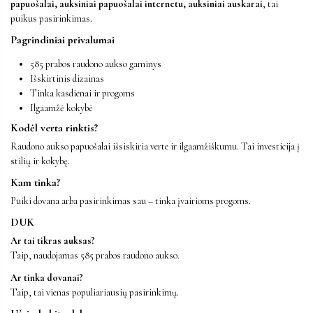
papuošalai, auksiniai papuošalai internetu, auksiniai auskarai
, tai
puikus pasirinkimas.
Pagrindiniai privalumai
585 prabos raudono aukso gaminys
Išskirtinis dizainas
Tinka kasdienai ir progoms
Ilgaamžė kokybė
Kodėl verta rinktis?
Raudono aukso papuošalai išsiskiria verte ir ilgaamžiškumu. Tai investicija į
stilių ir kokybę.
Kam tinka?
Puiki dovana arba pasirinkimas sau – tinka įvairioms progoms.
DUK
Ar tai tikras auksas?
Taip, naudojamas 585 prabos raudono aukso.
Ar tinka dovanai?
Taip, tai vienas populiariausių pasirinkimų.