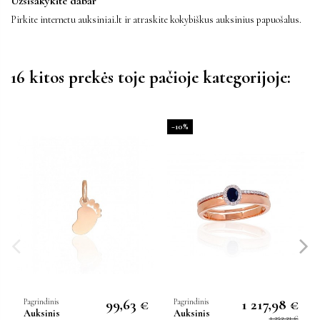
Užsisakykite dabar
Pirkite internetu auksiniai.lt ir atraskite kokybiškus auksinius papuošalus.
16 kitos prekės toje pačioje kategorijoje:
−10%
99,63 €
1 217,98 €
Pagrindinis
Pagrindinis
Auksinis
Auksinis
1 353,31 €