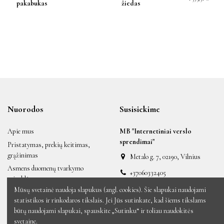
pakabukas
žiedas
Nuorodos
Susisiekime
Apie mus
MB "Internetiniai verslo
sprendimai"
Pristatymas, prekių keitimas,
grąžinimas
Metalo g. 7, 02190, Vilnius
Asmens duomenų tvarkymo
+37060332405
taisyklės
labas@auksiniai.lt
Mūsų svetainė naudoja slapukus (angl. cookies). Šie slapukai naudojami
Taisyklės ir sąlygos
statistikos ir rinkodaros tikslais. Jei Jūs sutinkate, kad šiems tikslams
Naujos prekės
būtų naudojami slapukai, spauskite „Sutinku“ ir toliau naudokitės
Sumažinta kaina
svetaine.