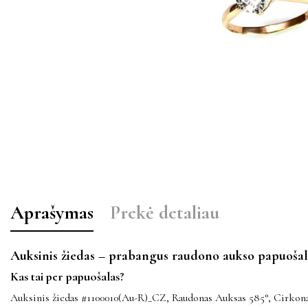
Aprašymas
Prekė detaliau
Auksinis žiedas – prabangus raudono aukso papuošal
Kas tai per papuošalas?
Auksinis žiedas #1100010(Au-R)_CZ, Raudonas Auksas 585°, Cirkonai 