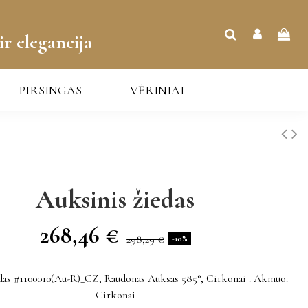
ir elegancija
PIRSINGAS
VĖRINIAI
Auksinis žiedas
268,46 €
298,29 €
-10%
das #1100010(Au-R)_CZ, Raudonas Auksas 585°, Cirkonai . Akmuo:
Cirkonai