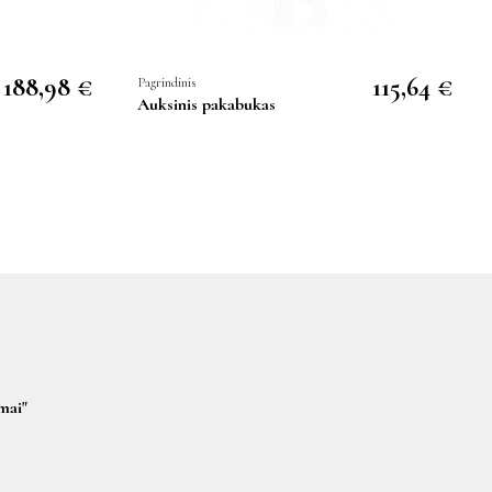
188,98 €
115,64 €
Pagrindinis
Auksinis pakabukas
mai"