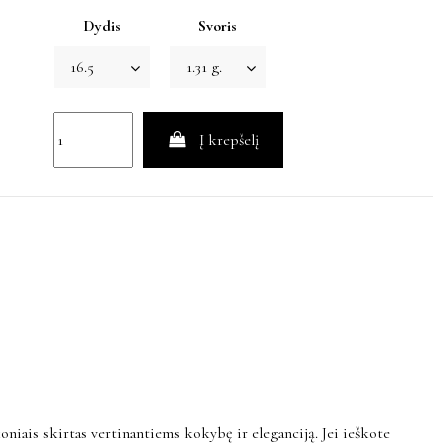
Dydis
Svoris
Į krepšelį
iais skirtas vertinantiems kokybę ir eleganciją. Jei ieškote