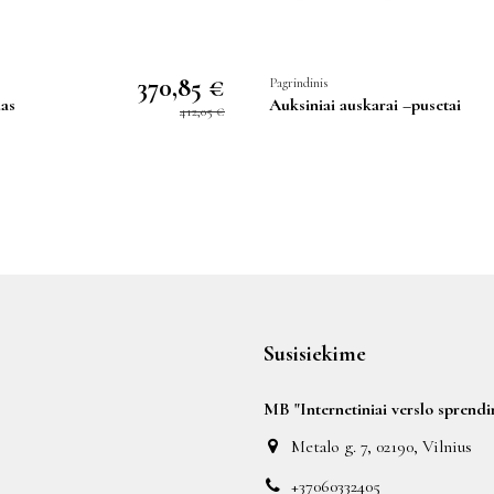
370,85 €
Pagrindinis
das
Auksiniai auskarai –pusetai
412,05 €
Susisiekime
MB "Internetiniai verslo sprendi
Metalo g. 7, 02190, Vilnius
+37060332405