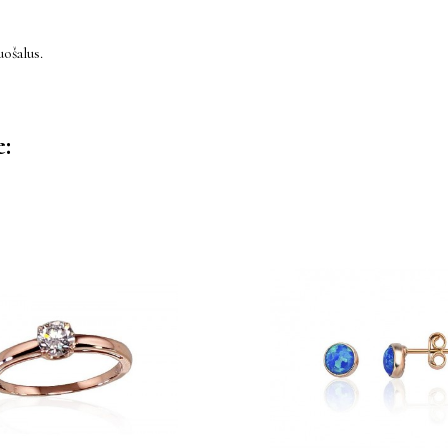
ošalus.
e: