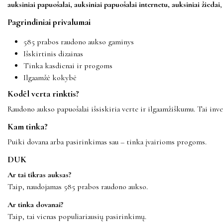
auksiniai papuošalai, auksiniai papuošalai internetu, auksiniai žiedai
Pagrindiniai privalumai
585 prabos raudono aukso gaminys
Išskirtinis dizainas
Tinka kasdienai ir progoms
Ilgaamžė kokybė
Kodėl verta rinktis?
Raudono aukso papuošalai išsiskiria verte ir ilgaamžiškumu. Tai inves
Kam tinka?
Puiki dovana arba pasirinkimas sau – tinka įvairioms progoms.
DUK
Ar tai tikras auksas?
Taip, naudojamas 585 prabos raudono aukso.
Ar tinka dovanai?
Taip, tai vienas populiariausių pasirinkimų.