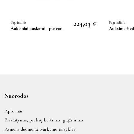
224,03 €
Pagrindinis
Pagrindinis
Auksiniai auskarai –pusetai
Auksinis žie
Nuorodos
Apie mus
Pristatymas, prekių keitimas, grąžinimas
Asmens duomenų tvarkymo taisyklės