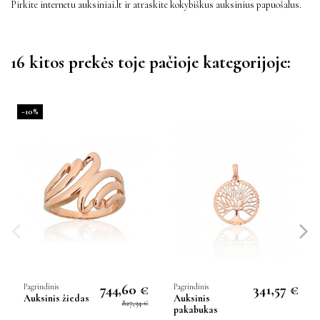
Pirkite internetu auksiniai.lt ir atraskite kokybiškus auksinius papuošalus.
16 kitos prekės toje pačioje kategorijoje:
−10%
744,60 €
341,57 €
Pagrindinis
Pagrindinis
Auksinis žiedas
Auksinis
827,34 €
pakabukas