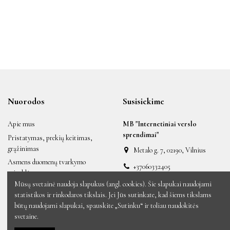
Nuorodos
Susisiekime
Apie mus
MB "Internetiniai verslo
sprendimai"
Pristatymas, prekių keitimas,
grąžinimas
Metalo g. 7, 02190, Vilnius
Asmens duomenų tvarkymo
+37060332405
taisyklės
labas@auksiniai.lt
Mūsų svetainė naudoja slapukus (angl. cookies). Šie slapukai naudojami
Taisyklės ir sąlygos
statistikos ir rinkodaros tikslais. Jei Jūs sutinkate, kad šiems tikslams
Naujos prekės
būtų naudojami slapukai, spauskite „Sutinku“ ir toliau naudokitės
Sumažinta kaina
svetaine.
Perkamiausios prekės