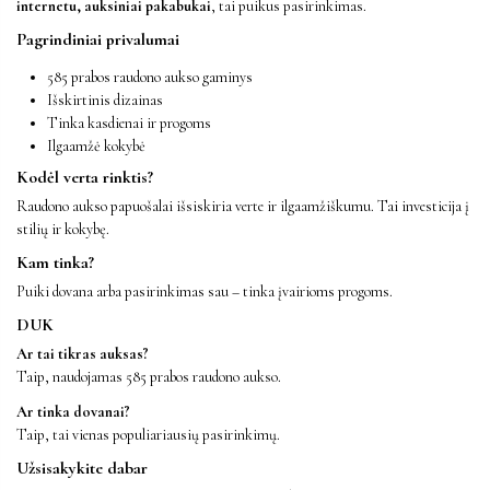
internetu, auksiniai pakabukai
, tai puikus pasirinkimas.
Pagrindiniai privalumai
585 prabos raudono aukso gaminys
Išskirtinis dizainas
Tinka kasdienai ir progoms
Ilgaamžė kokybė
Kodėl verta rinktis?
Raudono aukso papuošalai išsiskiria verte ir ilgaamžiškumu. Tai investicija į
stilių ir kokybę.
Kam tinka?
Puiki dovana arba pasirinkimas sau – tinka įvairioms progoms.
DUK
Ar tai tikras auksas?
Taip, naudojamas 585 prabos raudono aukso.
Ar tinka dovanai?
Taip, tai vienas populiariausių pasirinkimų.
Užsisakykite dabar