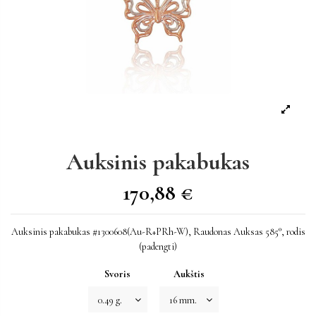
Auksinis pakabukas
170,88 €
Auksinis pakabukas #1300608(Au-R+PRh-W), Raudonas Auksas 585°, rodis
(padengti)
Svoris
Aukštis