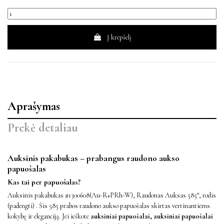
Į krepšelį
Aprašymas
Prekė detaliau
Auksinis pakabukas – prabangus raudono aukso
papuošalas
Kas tai per papuošalas?
Auksinis pakabukas #1300608(Au-R+PRh-W), Raudonas Auksas 585°, rodis
(padengti) . Šis 585 prabos raudono aukso papuošalas skirtas vertinantiems
kokybę ir eleganciją. Jei ieškote
auksiniai papuošalai, auksiniai papuošalai