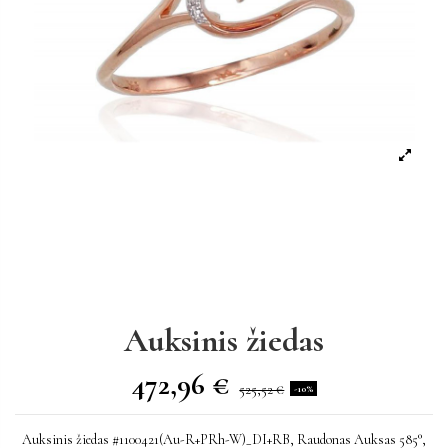
Auksinis žiedas
472,96 €
525,52 €
-10%
Auksinis žiedas #1100421(Au-R+PRh-W)_DI+RB, Raudonas Auksas 585°,