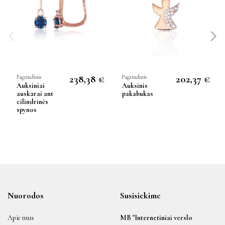
238,38 €
202,37 €
Pagrindinis
Pagrindinis
Auksiniai
Auksinis
auskarai ant
pakabukas
cilindrinės
spynos
Nuorodos
Susisiekime
Apie mus
MB "Internetiniai verslo