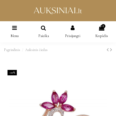
0
Menu
Paieška
Prisijungti
Krepšelis
Pagrindinis
Auksinis žiedas
−10%