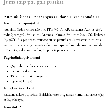
Jums taip pat gali patikti
Auksinis žiedas – prabangus raudono aukso papuošalas
Kas tai per papuošalas?
Auksinis žiedas #1100421(Au-R+PRh-W)_DI+RB, Raudonas Auksas 585°,
rodis (padengti) , Briliantai , Rubinas . Akmuo: Briliantai (0,014Ct), Rubinas
(0,496Ct). Šis 585 prabos raudono aukso papuošalas skirtas vertinantiems
kokybę ir eleganciją. Jei ieškote
auksiniai papuošalai, auksiniai papuošalai
internetu, auksiniai žiedai
, tai puikus pasirinkimas.
Pagrindiniai privalumai
585 prabos raudono aukso gaminys
Išskirtinis dizainas
Tinka kasdienai ir progoms
Ilgaamžė kokybė
Kodėl verta rinktis?
Raudono aukso papuošalai išsiskiria verte ir ilgaamžiškumu. Tai investicija į
stilių ir kokybę.
Kam tinka?