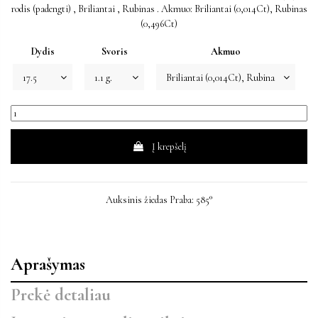
rodis (padengti) , Briliantai , Rubinas . Akmuo: Briliantai (0,014Ct), Rubinas
(0,496Ct)
Dydis
Svoris
Akmuo
Į krepšelį
Auksinis žiedas Praba: 585°
Aprašymas
Prekė detaliau