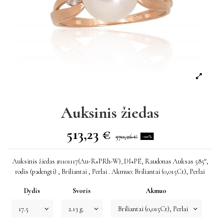
Auksinis žiedas
513,23 €
570,26 €
-10%
Auksinis žiedas #1101117(Au-R+PRh-W)_DI+PE, Raudonas Auksas 585°,
rodis (padengti) , Briliantai , Perlai . Akmuo: Briliantai (0,015Ct), Perlai
Dydis
Svoris
Akmuo