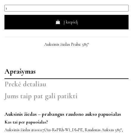
Į krepšelį
Auksinis žiedas Praba: 585°
Aprašymas
Prekė detaliau
Jums taip pat gali patikti
Auksinis žiedas – prabangus raudono aukso papuošalas
Kas tai per papuošalas?
Auksinis žiedas #1101117(Au-R+PRh-W)_DI+PE, Raudonas Auksas 585°,