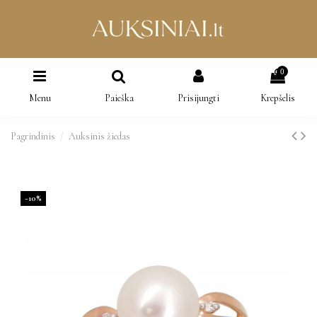
0
Menu
Paieška
Prisijungti
Krepšelis
Pagrindinis
Auksinis žiedas
−10%