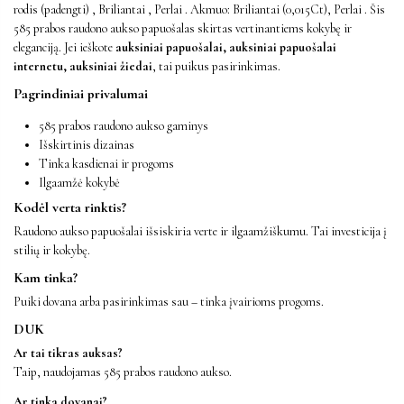
rodis (padengti) , Briliantai , Perlai . Akmuo: Briliantai (0,015Ct), Perlai . Šis
585 prabos raudono aukso papuošalas skirtas vertinantiems kokybę ir
eleganciją. Jei ieškote
auksiniai papuošalai, auksiniai papuošalai
internetu, auksiniai žiedai
, tai puikus pasirinkimas.
Pagrindiniai privalumai
585 prabos raudono aukso gaminys
Išskirtinis dizainas
Tinka kasdienai ir progoms
Ilgaamžė kokybė
Kodėl verta rinktis?
Raudono aukso papuošalai išsiskiria verte ir ilgaamžiškumu. Tai investicija į
stilių ir kokybę.
Kam tinka?
Puiki dovana arba pasirinkimas sau – tinka įvairioms progoms.
DUK
Ar tai tikras auksas?
Taip, naudojamas 585 prabos raudono aukso.
Ar tinka dovanai?