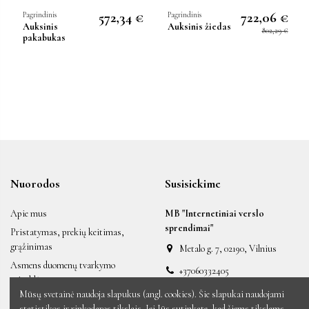
572,34 €
722,06 €
Pagrindinis
Pagrindinis
Auksinis
Auksinis žiedas
802,29 €
pakabukas
Nuorodos
Susisiekime
Apie mus
MB "Internetiniai verslo
sprendimai"
Pristatymas, prekių keitimas,
grąžinimas
Metalo g. 7, 02190, Vilnius
Asmens duomenų tvarkymo
+37060332405
taisyklės
labas@auksiniai.lt
Mūsų svetainė naudoja slapukus (angl. cookies). Šie slapukai naudojami
Taisyklės ir sąlygos
statistikos ir rinkodaros tikslais. Jei Jūs sutinkate, kad šiems tikslams