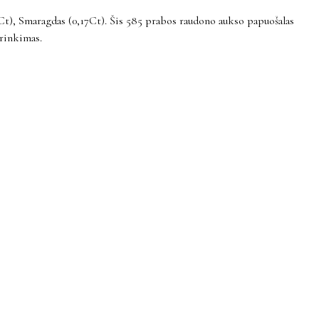
Ct), Smaragdas (0,17Ct). Šis 585 prabos raudono aukso papuošalas
irinkimas.