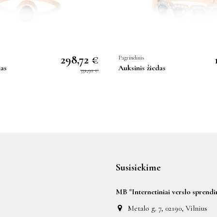
298,72 €
Pagrindinis
das
Auksinis žiedas
331,92 €
Susisiekime
MB "Internetiniai verslo sprendi
Metalo g. 7, 02190, Vilnius