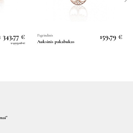
1 343,77 €
159,79 €
Pagrindinis
Auksinis pakabukas
1 493,08 €
mai"