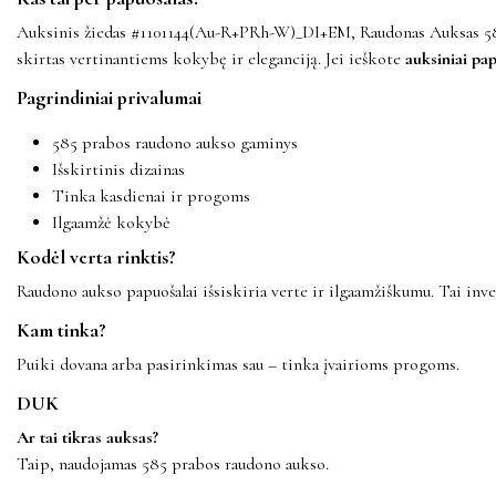
Auksinis žiedas #1101144(Au-R+PRh-W)_DI+EM, Raudonas Auksas 585°, 
skirtas vertinantiems kokybę ir eleganciją. Jei ieškote
auksiniai pap
Pagrindiniai privalumai
585 prabos raudono aukso gaminys
Išskirtinis dizainas
Tinka kasdienai ir progoms
Ilgaamžė kokybė
Kodėl verta rinktis?
Raudono aukso papuošalai išsiskiria verte ir ilgaamžiškumu. Tai inves
Kam tinka?
Puiki dovana arba pasirinkimas sau – tinka įvairioms progoms.
DUK
Ar tai tikras auksas?
Taip, naudojamas 585 prabos raudono aukso.