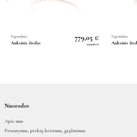
779,05 €
Pagrindinis
Pagrindinis
Auksinis žiedas
Auksinis žie
973,81 €
Nuorodos
Apie mus
Pristatymas, prekių keitimas, grąžinimas