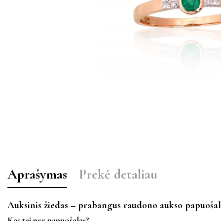
Aprašymas
Prekė detaliau
Auksinis žiedas – prabangus raudono aukso papuošal
Kas tai per papuošalas?