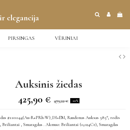
ir elegancija
PIRSINGAS
VĖRINIAI
Auksinis žiedas
425,90 €
473,22 €
-10%
edas #1101144(Au-R+PRh-W)_DI+EM, Raudonas Auksas 585°, rodis
, Briliantai , Smaragdas . Akmuo: Briliantai (0,024Ct), Smaragdas