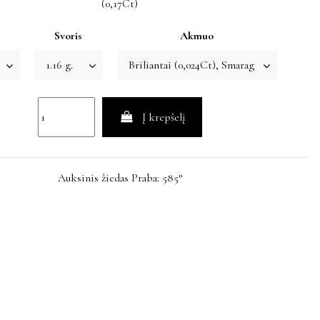
(0,17Ct)
Svoris
Akmuo
Į krepšelį
Auksinis žiedas Praba: 585°