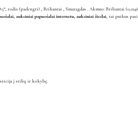
rodis (padengti) , Briliantai , Smaragdas . Akmuo: Briliantai (0,024
uošalai, auksiniai papuošalai internetu, auksiniai žiedai
, tai puikus pas
ticija į stilių ir kokybę.