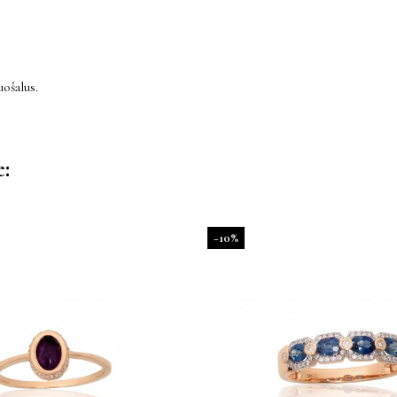
ošalus.
e:
−10%