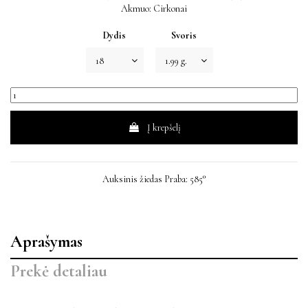
Akmuo: Cirkonai
Dydis
Svoris
Į krepšelį
Auksinis žiedas Praba: 585°
Aprašymas
Prekė detaliau