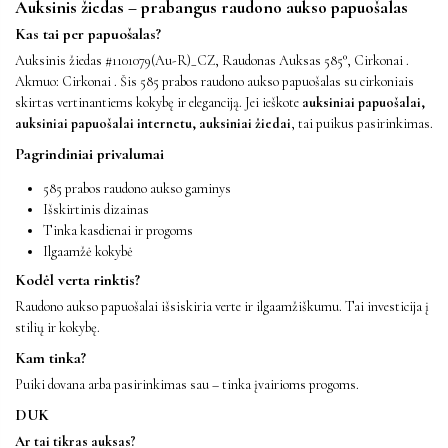
Auksinis žiedas – prabangus raudono aukso papuošalas
Kas tai per papuošalas?
Auksinis žiedas #1101079(Au-R)_CZ, Raudonas Auksas 585°, Cirkonai .
Akmuo: Cirkonai . Šis 585 prabos raudono aukso papuošalas su cirkoniais
skirtas vertinantiems kokybę ir eleganciją. Jei ieškote
auksiniai papuošalai,
auksiniai papuošalai internetu, auksiniai žiedai
, tai puikus pasirinkimas.
Pagrindiniai privalumai
585 prabos raudono aukso gaminys
Išskirtinis dizainas
Tinka kasdienai ir progoms
Ilgaamžė kokybė
Kodėl verta rinktis?
Raudono aukso papuošalai išsiskiria verte ir ilgaamžiškumu. Tai investicija į
stilių ir kokybę.
Kam tinka?
Puiki dovana arba pasirinkimas sau – tinka įvairioms progoms.
DUK
Ar tai tikras auksas?