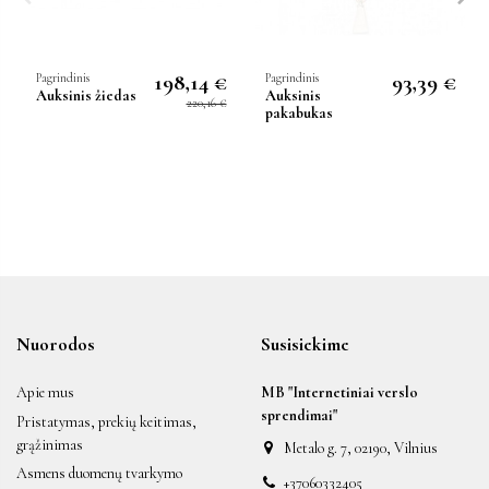
198,14 €
93,39 €
Pagrindinis
Pagrindinis
Auksinis žiedas
Auksinis
220,16 €
pakabukas
Nuorodos
Susisiekime
Apie mus
MB "Internetiniai verslo
sprendimai"
Pristatymas, prekių keitimas,
grąžinimas
Metalo g. 7, 02190, Vilnius
Asmens duomenų tvarkymo
+37060332405