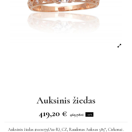
Auksinis žiedas
419,20 €
465,78 €
-10%
Auksinis žiedas #1101079(Au-R)_CZ, Raudonas Auksas 585°, Cirkonai .