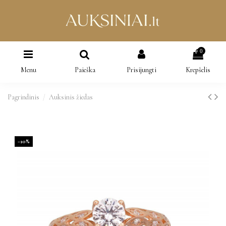
0
Menu
Paieška
Prisijungti
Krepšelis
Pagrindinis
Auksinis žiedas
−10%