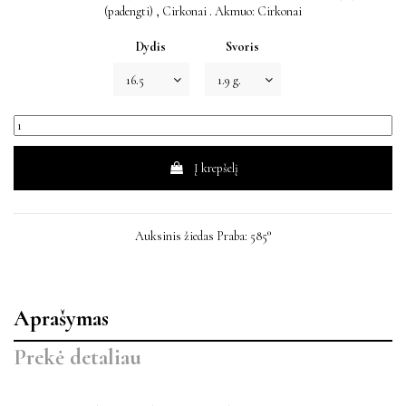
(padengti) , Cirkonai . Akmuo: Cirkonai
Dydis
Svoris
Į krepšelį
Auksinis žiedas Praba: 585°
Aprašymas
Prekė detaliau