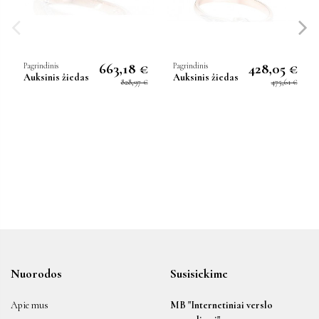
663,18 €
428,05 €
Pagrindinis
Pagrindinis
Auksinis žiedas
Auksinis žiedas
828,97 €
475,61 €
Nuorodos
Susisiekime
Apie mus
MB "Internetiniai verslo