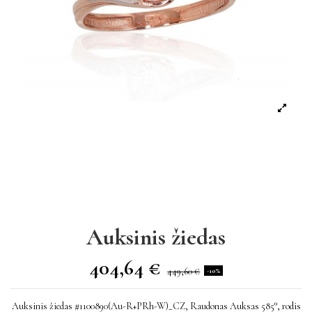
Auksinis žiedas
404,64 €
449,60 €
-10%
Auksinis žiedas #1100890(Au-R+PRh-W)_CZ, Raudonas Auksas 585°, rodis