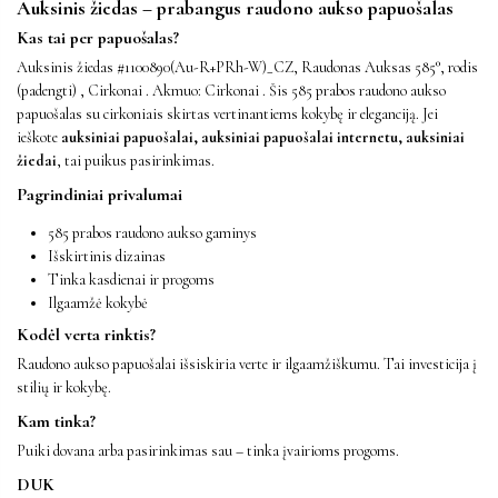
Auksinis žiedas – prabangus raudono aukso papuošalas
Kas tai per papuošalas?
Auksinis žiedas #1100890(Au-R+PRh-W)_CZ, Raudonas Auksas 585°, rodis
(padengti) , Cirkonai . Akmuo: Cirkonai . Šis 585 prabos raudono aukso
papuošalas su cirkoniais skirtas vertinantiems kokybę ir eleganciją. Jei
ieškote
auksiniai papuošalai, auksiniai papuošalai internetu, auksiniai
žiedai
, tai puikus pasirinkimas.
Pagrindiniai privalumai
585 prabos raudono aukso gaminys
Išskirtinis dizainas
Tinka kasdienai ir progoms
Ilgaamžė kokybė
Kodėl verta rinktis?
Raudono aukso papuošalai išsiskiria verte ir ilgaamžiškumu. Tai investicija į
stilių ir kokybę.
Kam tinka?
Puiki dovana arba pasirinkimas sau – tinka įvairioms progoms.
DUK