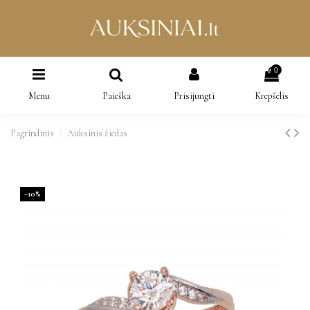
0
Menu
Paieška
Prisijungti
Krepšelis
Pagrindinis
Auksinis žiedas
−10%