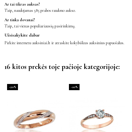
Ar tai tikras auksas?
Taip, naudojamas 585 prabos raudono aukso.
Ar tinka dovanai?
Taip, tai vienas populiariausių pasirinkimų.
Užsisakykite dabar
Pirkite internetu auksiniai.lt ir atraskite kokybiškus auksinius papuošalus.
16 kitos prekės toje pačioje kategorijoje:
−20%
−10%