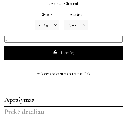
. Akmuo: Cirkonai
Svoris
Aukštis
Į krepšelį
Auksinis pakabukas auksiniai Pak
Aprašymas
Prekė detaliau