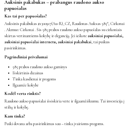
Auksinis pakabukas – prabangus raudono aukso
papuošalas
Kas tai per papuošalas?
Auksinis pakabukas #1300917(Au-R)_CZ, Raudonas Auksas 585°, Cirkonai
. Akmuo: Cirkonai . Šis 585 prabos raudono aukso papuošalas su cirkoniais
skirtas vertinantiems kokybę ir eleganciją. Jei ieškote
auksiniai papuošalai,
auksiniai papuošalai internetu, auksiniai pakabukai
, tai puikus
pasirinkimas.
Pagrindiniai privalumai
585 prabos raudono aukso gaminys
Išskirtinis dizainas
Tinka kasdienai ir progoms
Ilgaamžė kokybė
Kodėl verta rinktis?
Raudono aukso papuošalai išsiskiria verte ir ilgaamžiškumu. Tai investicija į
stilių ir kokybę.
Kam tinka?
Puiki dovana arba pasirinkimas sau – tinka įvairioms progoms.