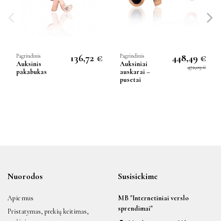
136,72 €
448,49 €
Pagrindinis
Pagrindinis
Auksinis
Auksiniai
472,09 €
pakabukas
auskarai –
pusetai
Nuorodos
Susisiekime
Apie mus
MB "Internetiniai verslo
sprendimai"
Pristatymas, prekių keitimas,