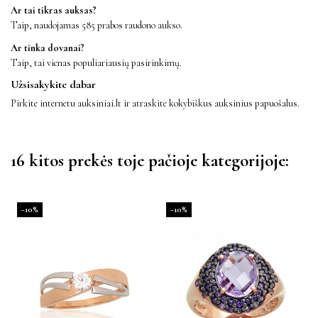
Ar tai tikras auksas?
Taip, naudojamas 585 prabos raudono aukso.
Ar tinka dovanai?
Taip, tai vienas populiariausių pasirinkimų.
Užsisakykite dabar
Pirkite internetu auksiniai.lt ir atraskite kokybiškus auksinius papuošalus.
16 kitos prekės toje pačioje kategorijoje:
−10%
−10%