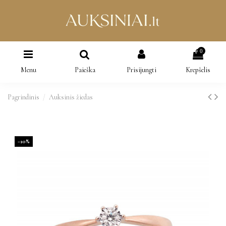
0
Menu
Paieška
Prisijungti
Krepšelis
Pagrindinis
Auksinis žiedas
−10%