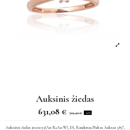
Auksinis žiedas
631,08 €
701,20 €
-10%
Auksinis žiedas #1101033(Au-R+Au-W)_DI, Raudonas/Baltas Auksas 585°,