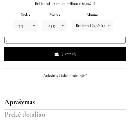
Briliantai . Akmuo: Briliantai (0,06Ct)
Dydis
Svoris
Akmuo
Į krepšelį
Auksinis žiedas Praba: 585°
Aprašymas
Prekė detaliau