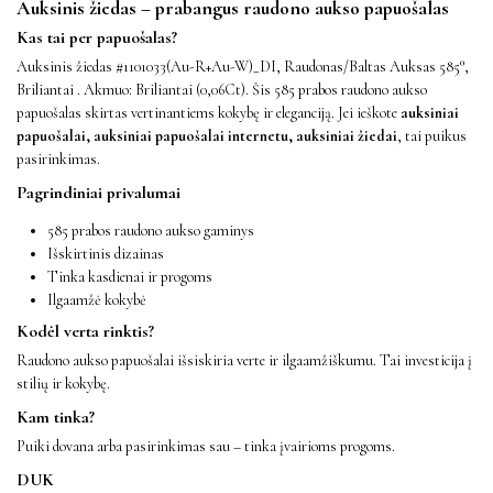
Auksinis žiedas – prabangus raudono aukso papuošalas
Kas tai per papuošalas?
Auksinis žiedas #1101033(Au-R+Au-W)_DI, Raudonas/Baltas Auksas 585°,
Briliantai . Akmuo: Briliantai (0,06Ct). Šis 585 prabos raudono aukso
papuošalas skirtas vertinantiems kokybę ir eleganciją. Jei ieškote
auksiniai
papuošalai, auksiniai papuošalai internetu, auksiniai žiedai
, tai puikus
pasirinkimas.
Pagrindiniai privalumai
585 prabos raudono aukso gaminys
Išskirtinis dizainas
Tinka kasdienai ir progoms
Ilgaamžė kokybė
Kodėl verta rinktis?
Raudono aukso papuošalai išsiskiria verte ir ilgaamžiškumu. Tai investicija į
stilių ir kokybę.
Kam tinka?
Puiki dovana arba pasirinkimas sau – tinka įvairioms progoms.
DUK