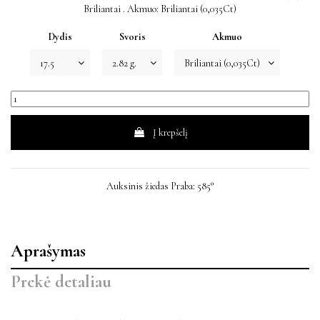
Briliantai . Akmuo: Briliantai (0,035Ct)
Dydis
Svoris
Akmuo
Į krepšelį
Auksinis žiedas Praba: 585°
Aprašymas
Prekė detaliau