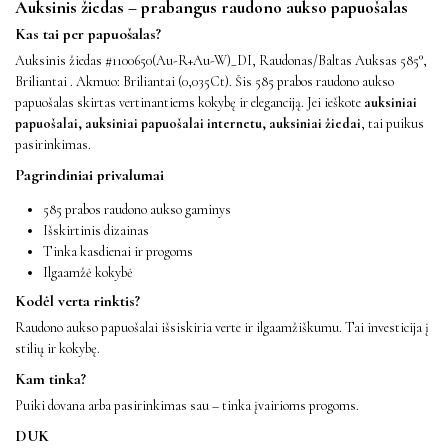
Auksinis žiedas – prabangus raudono aukso papuošalas
Kas tai per papuošalas?
Auksinis žiedas #1100650(Au-R+Au-W)_DI, Raudonas/Baltas Auksas 585°,
Briliantai . Akmuo: Briliantai (0,035Ct). Šis 585 prabos raudono aukso
papuošalas skirtas vertinantiems kokybę ir eleganciją. Jei ieškote
auksiniai
papuošalai, auksiniai papuošalai internetu, auksiniai žiedai
, tai puikus
pasirinkimas.
Pagrindiniai privalumai
585 prabos raudono aukso gaminys
Išskirtinis dizainas
Tinka kasdienai ir progoms
Ilgaamžė kokybė
Kodėl verta rinktis?
Raudono aukso papuošalai išsiskiria verte ir ilgaamžiškumu. Tai investicija į
stilių ir kokybę.
Kam tinka?
Puiki dovana arba pasirinkimas sau – tinka įvairioms progoms.
DUK