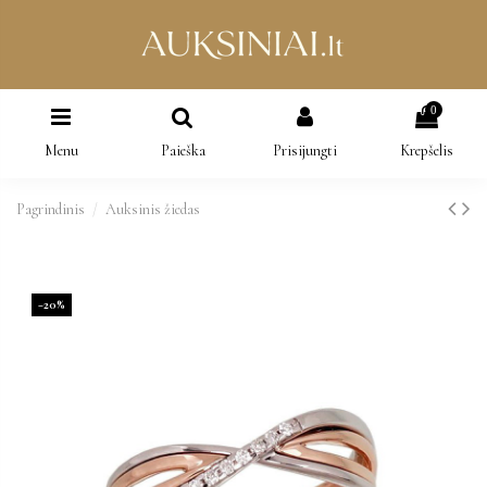
0
Menu
Paieška
Prisijungti
Krepšelis
Pagrindinis
Auksinis žiedas
−20%