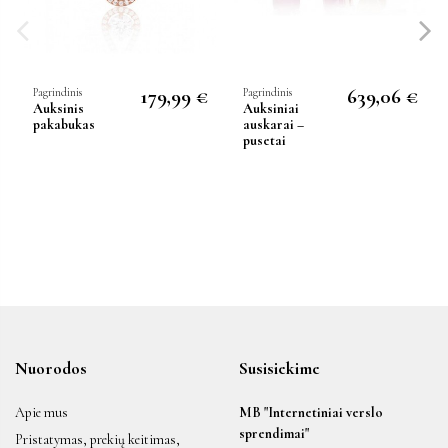
179,99 €
639,06 €
Pagrindinis
Pagrindinis
Auksinis
Auksiniai
pakabukas
auskarai –
pusetai
Nuorodos
Susisiekime
Apie mus
MB "Internetiniai verslo
sprendimai"
Pristatymas, prekių keitimas,