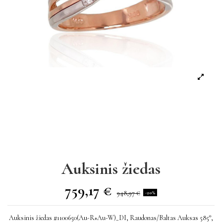
Auksinis žiedas
759,17 €
948,97 €
-20%
Auksinis žiedas #1100650(Au-R+Au-W)_DI, Raudonas/Baltas Auksas 585°,