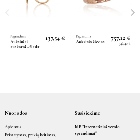
137,54 €
757,12 €
Pagrindinis
Pagrindinis
Auksiniai
Auksinis žiedas
946,40 €
auskarai –žiedai
Nuorodos
Susisiekime
Apie mus
MB "Internetiniai verslo
sprendimai"
Pristatymas, prekių keitimas,