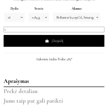
Dydis
Svoris
Akmuo
Į krepšelį
Auksinis žiedas Praba: 585°
Aprašymas
Prekė detaliau
Jums taip pat gali patikti