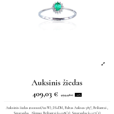
Auksinis žiedas
409,03 €
454,48 €
-10%
Auksinis žiedas #1100100(Au-W)_DI+EM, Baltas Auksas 585°, Briliantai ,
Smaragdas . Akmuo: Briliantai (0,038Ct), Smaragdas (0,157Ct)