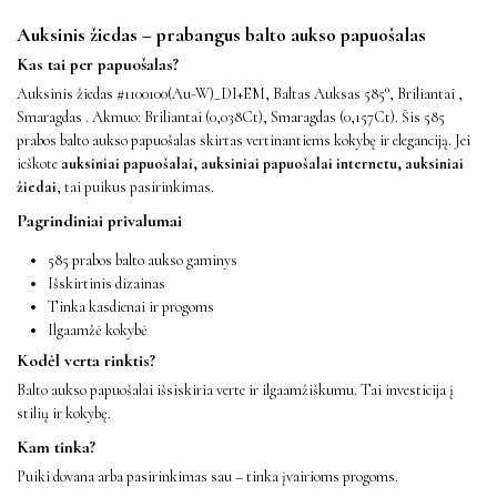
Auksinis žiedas – prabangus balto aukso papuošalas
Kas tai per papuošalas?
Auksinis žiedas #1100100(Au-W)_DI+EM, Baltas Auksas 585°, Briliantai ,
Smaragdas . Akmuo: Briliantai (0,038Ct), Smaragdas (0,157Ct). Šis 585
prabos balto aukso papuošalas skirtas vertinantiems kokybę ir eleganciją. Jei
ieškote
auksiniai papuošalai, auksiniai papuošalai internetu, auksiniai
žiedai
, tai puikus pasirinkimas.
Pagrindiniai privalumai
585 prabos balto aukso gaminys
Išskirtinis dizainas
Tinka kasdienai ir progoms
Ilgaamžė kokybė
Kodėl verta rinktis?
Balto aukso papuošalai išsiskiria verte ir ilgaamžiškumu. Tai investicija į
stilių ir kokybę.
Kam tinka?
Puiki dovana arba pasirinkimas sau – tinka įvairioms progoms.