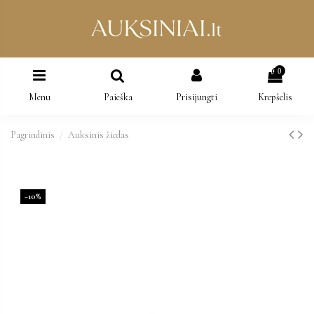
0
Menu
Paieška
Prisijungti
Krepšelis
Pagrindinis
Auksinis žiedas
−10%