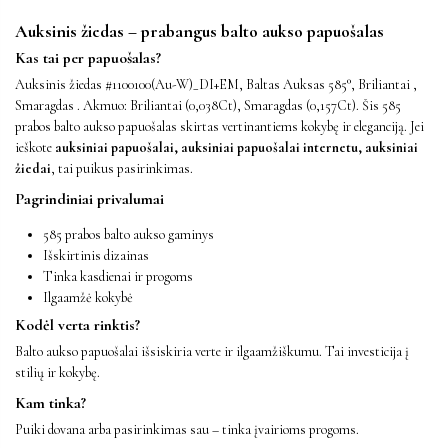
Auksinis žiedas – prabangus balto aukso papuošalas
Kas tai per papuošalas?
Auksinis žiedas #1100100(Au-W)_DI+EM, Baltas Auksas 585°, Briliantai ,
Smaragdas . Akmuo: Briliantai (0,038Ct), Smaragdas (0,157Ct). Šis 585
prabos balto aukso papuošalas skirtas vertinantiems kokybę ir eleganciją. Jei
ieškote
auksiniai papuošalai, auksiniai papuošalai internetu, auksiniai
žiedai
, tai puikus pasirinkimas.
Pagrindiniai privalumai
585 prabos balto aukso gaminys
Išskirtinis dizainas
Tinka kasdienai ir progoms
Ilgaamžė kokybė
Kodėl verta rinktis?
Balto aukso papuošalai išsiskiria verte ir ilgaamžiškumu. Tai investicija į
stilių ir kokybę.
Kam tinka?
Puiki dovana arba pasirinkimas sau – tinka įvairioms progoms.