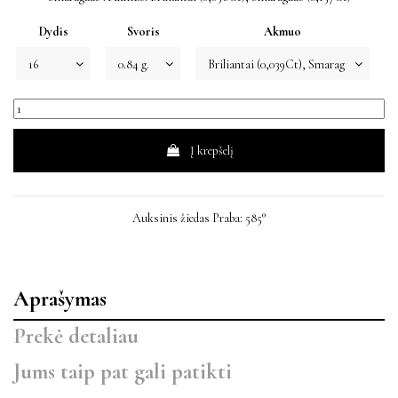
Dydis
Svoris
Akmuo
Į krepšelį
Auksinis žiedas Praba: 585°
Aprašymas
Prekė detaliau
Jums taip pat gali patikti