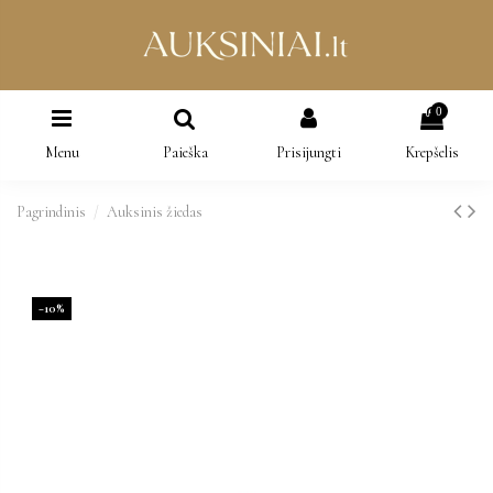
0
Menu
Paieška
Prisijungti
Krepšelis
Pagrindinis
Auksinis žiedas
−10%