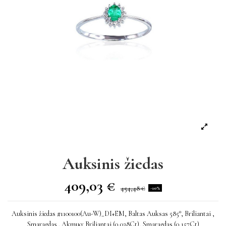
Auksinis žiedas
409,03 €
454,48 €
-10%
Auksinis žiedas #1100100(Au-W)_DI+EM, Baltas Auksas 585°, Briliantai ,
Smaragdas . Akmuo: Briliantai (0,038Ct), Smaragdas (0,157Ct)