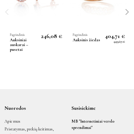
246,08 €
404,71 €
Pagrindinis
Pagrindinis
Auksiniai
Auksinis žiedas
449,67 €
auskarai –
pusetai
Nuorodos
Susisiekime
Apie mus
MB "Internetiniai verslo
sprendimai"
Pristatymas, prekių keitimas,