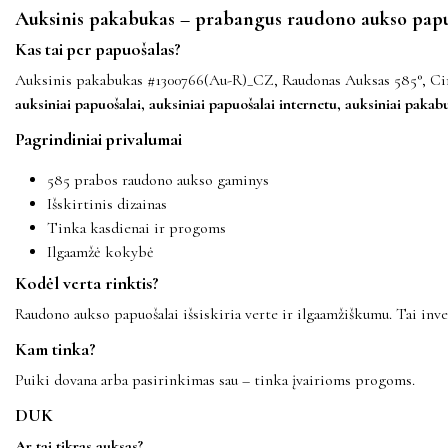
Auksinis pakabukas – prabangus raudono aukso papu
Kas tai per papuošalas?
Auksinis pakabukas #1300766(Au-R)_CZ, Raudonas Auksas 585°, Cirko
auksiniai papuošalai, auksiniai papuošalai internetu, auksiniai pakab
Pagrindiniai privalumai
585 prabos raudono aukso gaminys
Išskirtinis dizainas
Tinka kasdienai ir progoms
Ilgaamžė kokybė
Kodėl verta rinktis?
Raudono aukso papuošalai išsiskiria verte ir ilgaamžiškumu. Tai inves
Kam tinka?
Puiki dovana arba pasirinkimas sau – tinka įvairioms progoms.
DUK
Ar tai tikras auksas?