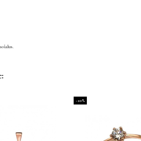
ošalus.
e:
−10%