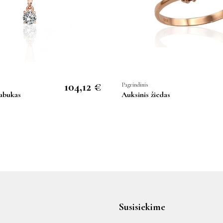
104,12 €
Pagrindinis
abukas
Auksinis žiedas
Susisiekime