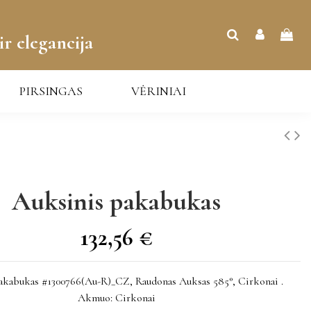
ir elegancija
PIRSINGAS
VĖRINIAI
Auksinis pakabukas
132,56 €
akabukas #1300766(Au-R)_CZ, Raudonas Auksas 585°, Cirkonai .
Akmuo: Cirkonai