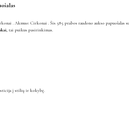
ošalas
nai . Akmuo: Cirkonai . Šis 585 prabos raudono aukso papuošalas su c
ukai
, tai puikus pasirinkimas.
ticija į stilių ir kokybę.