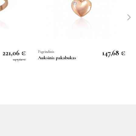
221,06 €
147,68 €
Pagrindinis
Auksinis pakabukas
245,62 €