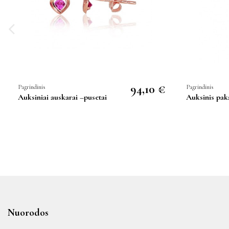
94,10 €
Pagrindinis
Pagrindinis
Auksiniai auskarai –pusetai
Auksinis pak
Nuorodos