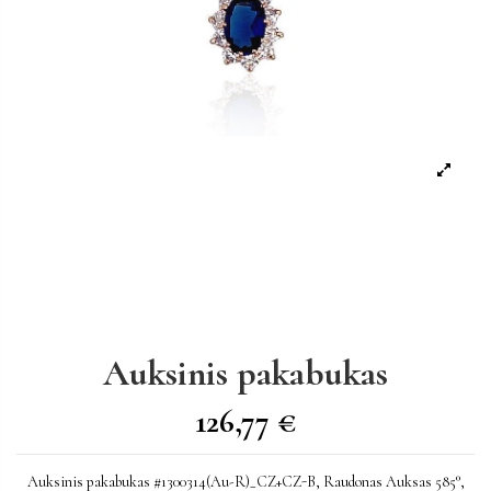
Auksinis pakabukas
126,77 €
Auksinis pakabukas #1300314(Au-R)_CZ+CZ-B, Raudonas Auksas 585°,