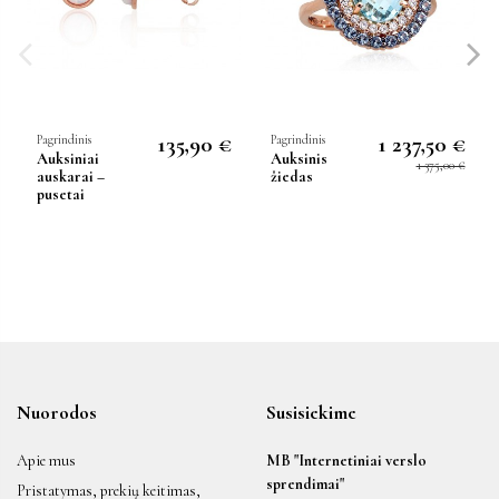
135,90 €
1 237,50 €
Pagrindinis
Pagrindinis
Auksiniai
Auksinis
1 375,00 €
auskarai –
žiedas
pusetai
Nuorodos
Susisiekime
Apie mus
MB "Internetiniai verslo
sprendimai"
Pristatymas, prekių keitimas,