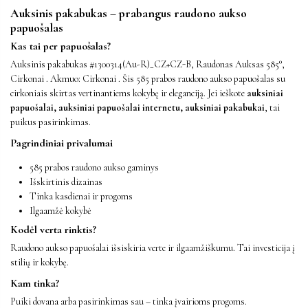
Auksinis pakabukas – prabangus raudono aukso
papuošalas
Kas tai per papuošalas?
Auksinis pakabukas #1300314(Au-R)_CZ+CZ-B, Raudonas Auksas 585°,
Cirkonai . Akmuo: Cirkonai . Šis 585 prabos raudono aukso papuošalas su
cirkoniais skirtas vertinantiems kokybę ir eleganciją. Jei ieškote
auksiniai
papuošalai, auksiniai papuošalai internetu, auksiniai pakabukai
, tai
puikus pasirinkimas.
Pagrindiniai privalumai
585 prabos raudono aukso gaminys
Išskirtinis dizainas
Tinka kasdienai ir progoms
Ilgaamžė kokybė
Kodėl verta rinktis?
Raudono aukso papuošalai išsiskiria verte ir ilgaamžiškumu. Tai investicija į
stilių ir kokybę.
Kam tinka?
Puiki dovana arba pasirinkimas sau – tinka įvairioms progoms.