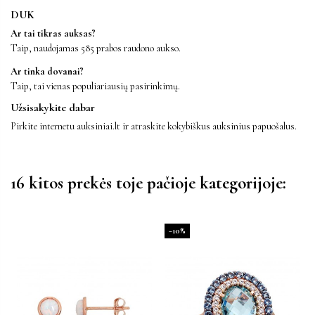
DUK
Ar tai tikras auksas?
Taip, naudojamas 585 prabos raudono aukso.
Ar tinka dovanai?
Taip, tai vienas populiariausių pasirinkimų.
Užsisakykite dabar
Pirkite internetu auksiniai.lt ir atraskite kokybiškus auksinius papuošalus.
16 kitos prekės toje pačioje kategorijoje:
−10%