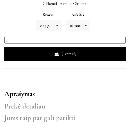
Cirkonai . Akmuo: Cirkonai
Svoris
Aukštis
Į krepšelį
Aprašymas
Prekė detaliau
Jums taip pat gali patikti