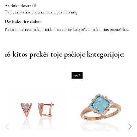
Ar tinka dovanai?
Taip, tai vienas populiariausių pasirinkimų.
Užsisakykite dabar
Pirkite internetu auksiniai.lt ir atraskite kokybiškus auksinius papuošalus.
16 kitos prekės toje pačioje kategorijoje:
−10%