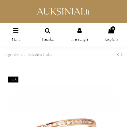
0
Menu
Paieška
Prisijungti
Krepšelis
Pagrindinis
Auksinis žiedas
−10%