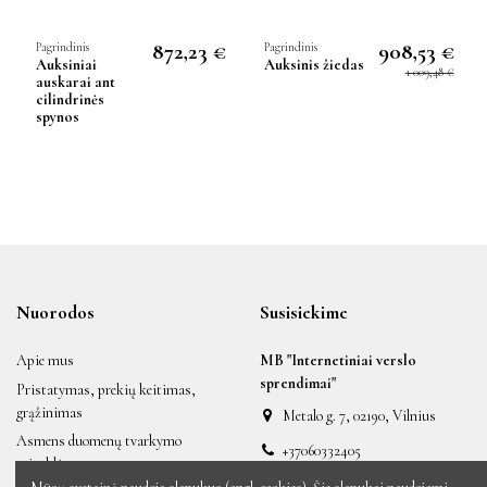
872,23 €
908,53 €
Pagrindinis
Pagrindinis
Auksiniai
Auksinis žiedas
1 009,48 €
auskarai ant
cilindrinės
spynos
Nuorodos
Susisiekime
Apie mus
MB "Internetiniai verslo
sprendimai"
Pristatymas, prekių keitimas,
grąžinimas
Metalo g. 7, 02190, Vilnius
Asmens duomenų tvarkymo
+37060332405
taisyklės
labas@auksiniai.lt