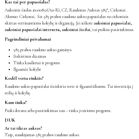
Kas tai per papuošalas?
Auksinis žiedas #1100831(Au-R)_CZ, Raudonas Auksas 585°, Cirkonai .
Akmuo: Cirkonai . Šis 585 prabos raudono aukso papuošalas su cirkoniais
skirtas vertinantiems kokybę ir eleganciją. Jei ieškote
auksiniai papuošalai,
auksiniai papuošalai internetu, auksiniai žiedai
, tai puikus pasirinkimas.
Pagrindiniai privalumai
585 prabos raudono aukso gaminys
Išskirtinis dizainas
Tinka kasdienai ir progoms
Ilgaamžė kokybė
Kodėl verta rinktis?
Raudono aukso papuošalai išsiskiria verte ir ilgaamžiškumu. Tai investicija į
stilių ir kokybę.
Kam tinka?
Puiki dovana arba pasirinkimas sau – tinka įvairioms progoms.
DUK
Ar tai tikras auksas?
Taip, naudojamas 585 prabos raudono aukso.