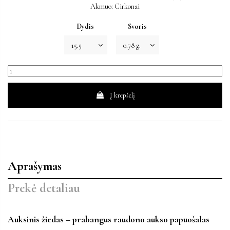
Akmuo: Cirkonai
Dydis
Svoris
Į krepšelį
Aprašymas
Prekė detaliau
Auksinis žiedas – prabangus raudono aukso papuošalas