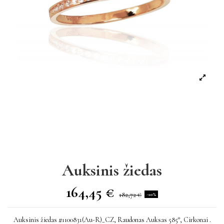
Auksinis žiedas
164,45 €
182,72 €
-10%
Auksinis žiedas #1100831(Au-R)_CZ, Raudonas Auksas 585°, Cirkonai .