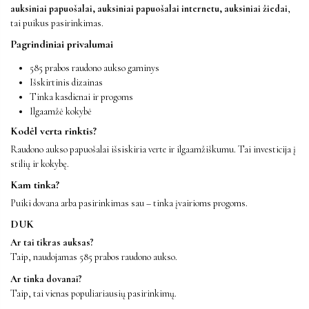
auksiniai papuošalai, auksiniai papuošalai internetu, auksiniai žiedai
,
tai puikus pasirinkimas.
Pagrindiniai privalumai
585 prabos raudono aukso gaminys
Išskirtinis dizainas
Tinka kasdienai ir progoms
Ilgaamžė kokybė
Kodėl verta rinktis?
Raudono aukso papuošalai išsiskiria verte ir ilgaamžiškumu. Tai investicija į
stilių ir kokybę.
Kam tinka?
Puiki dovana arba pasirinkimas sau – tinka įvairioms progoms.
DUK
Ar tai tikras auksas?
Taip, naudojamas 585 prabos raudono aukso.
Ar tinka dovanai?
Taip, tai vienas populiariausių pasirinkimų.