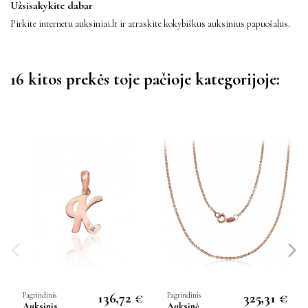
Užsisakykite dabar
Pirkite internetu auksiniai.lt ir atraskite kokybiškus auksinius papuošalus.
16 kitos prekės toje pačioje kategorijoje:
136,72 €
325,31 €
Pagrindinis
Pagrindinis
Auksinis
Auksinė