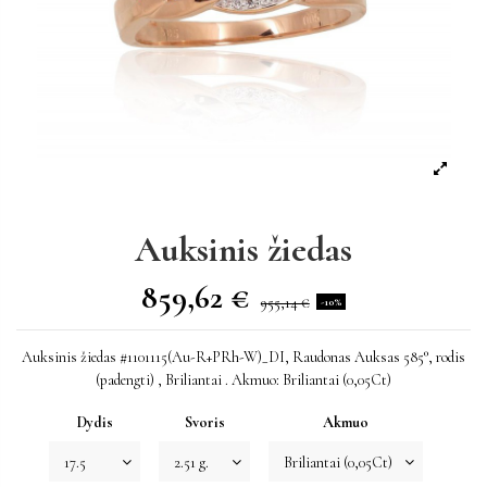
Auksinis žiedas
859,62 €
955,14 €
-10%
Auksinis žiedas #1101115(Au-R+PRh-W)_DI, Raudonas Auksas 585°, rodis
(padengti) , Briliantai . Akmuo: Briliantai (0,05Ct)
Dydis
Svoris
Akmuo