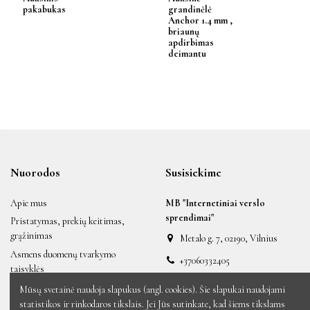
pakabukas
grandinėlė
Anchor 1.4 mm ,
briaunų
apdirbimas
deimantu
Nuorodos
Susisiekime
Apie mus
MB "Internetiniai verslo
sprendimai"
Pristatymas, prekių keitimas,
grąžinimas
Metalo g. 7, 02190, Vilnius
Asmens duomenų tvarkymo
+37060332405
taisyklės
labas@auksiniai.lt
Taisyklės ir sąlygos
Mūsų svetainė naudoja slapukus (angl. cookies). Šie slapukai naudojami
statistikos ir rinkodaros tikslais. Jei Jūs sutinkate, kad šiems tikslams
Naujos prekės