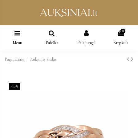
0
Menu
Paieška
Prisijungti
Krepšelis
Pagrindinis
Auksinis žiedas
−10%