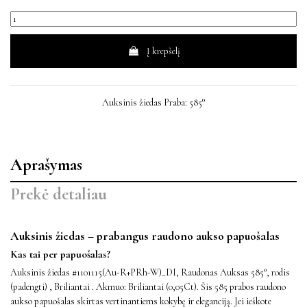
Į krepšelį
Auksinis žiedas Praba: 585°
Aprašymas
Prekė detaliau
Auksinis žiedas – prabangus raudono aukso papuošalas
Kas tai per papuošalas?
Auksinis žiedas #1101115(Au-R+PRh-W)_DI, Raudonas Auksas 585°, rodis
(padengti) , Briliantai . Akmuo: Briliantai (0,05Ct). Šis 585 prabos raudono
aukso papuošalas skirtas vertinantiems kokybę ir eleganciją. Jei ieškote