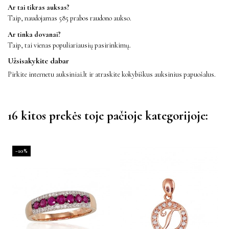
Ar tai tikras auksas?
Taip, naudojamas 585 prabos raudono aukso.
Ar tinka dovanai?
Taip, tai vienas populiariausių pasirinkimų.
Užsisakykite dabar
Pirkite internetu auksiniai.lt ir atraskite kokybiškus auksinius papuošalus.
16 kitos prekės toje pačioje kategorijoje:
−10%