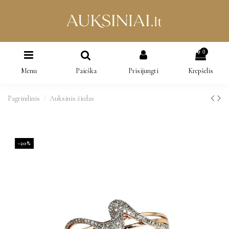
0
Menu
Paieška
Prisijungti
Krepšelis
Pagrindinis
Auksinis žiedas
−20%