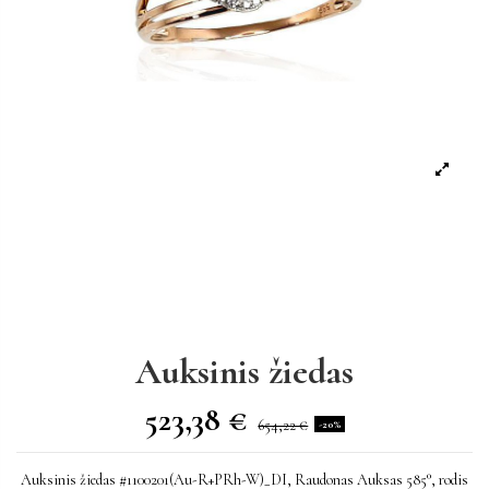
Auksinis žiedas
523,38 €
654,22 €
-20%
Auksinis žiedas #1100201(Au-R+PRh-W)_DI, Raudonas Auksas 585°, rodis