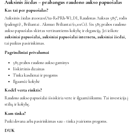
Auksinis žiedas – prabangus raudono aukso papuošalas
Kas tai per papuošalas?
Auksinis žiedas #1100201(Au-R+PRh-W)_DI, Raudonas Auksas 585°, rodis
(padengti) , Briliantai . Akmuo: Briliantai (0,101Ct). Šis 585 prabos raudono
aukso papuošalas skirtas vertinantiems kokybę ir eleganciją. Jei ieškote
auksiniai papuošalai, auksiniai papuošalai internetu, auksiniai žiedai
,
tai puikus pasirinkimas.
Pagrindiniai privalumai
585 prabos raudono aukso gaminys
Išskirtinis dizainas
Tinka kasdienai ir progoms
Ilgaamžė kokybė
Kodėl verta rinktis?
Raudono aukso papuošalai išsiskiria verte ir ilgaamžiškumu. Tai investicija į
stilių ir kokybę.
Kam tinka?
Puiki dovana arba pasirinkimas sau – tinka įvairioms progoms.
DUK