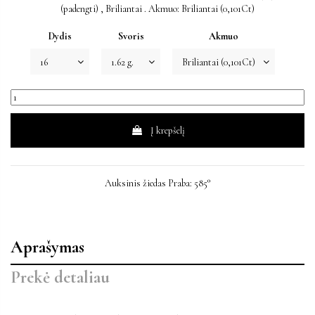
(padengti) , Briliantai . Akmuo: Briliantai (0,101Ct)
Dydis
Svoris
Akmuo
Į krepšelį
Auksinis žiedas Praba: 585°
Aprašymas
Prekė detaliau