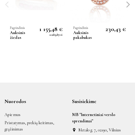
1 155,48 €
230,43 €
Pagrindinis
Pagrindinis
Auksinis
Auksinis
1 283,87 €
žiedas
pakabukas
Nuorodos
Susisiekime
Apie mus
MB "Internetiniai verslo
sprendimai"
Pristatymas, prekių keitimas,
grąžinimas
Metalo g. 7, 02190, Vilnius